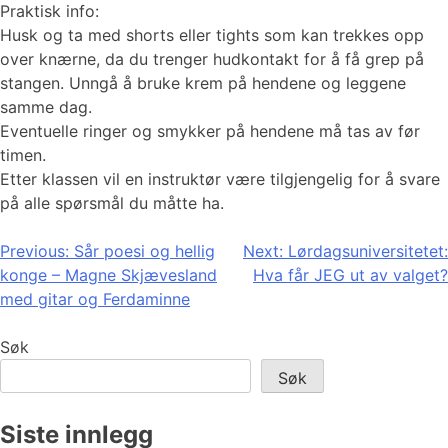
Praktisk info:
Husk og ta med shorts eller tights som kan trekkes opp
over knærne, da du trenger hudkontakt for å få grep på
stangen. Unngå å bruke krem på hendene og leggene
samme dag.
Eventuelle ringer og smykker på hendene må tas av før
timen.
Etter klassen vil en instruktør være tilgjengelig for å svare
på alle spørsmål du måtte ha.
Innleggsnavigasjon
Previous:
Sår poesi og hellig
Next:
Lørdagsuniversitetet:
konge – Magne Skjævesland
Hva får JEG ut av valget?
med gitar og Ferdaminne
Søk
Søk
Siste innlegg