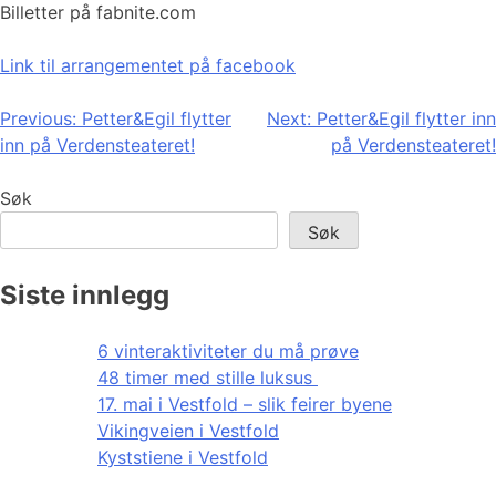
Billetter på fabnite.com
Link til arrangementet på facebook
Innleggsnavigasjon
Previous:
Petter&Egil flytter
Next:
Petter&Egil flytter inn
inn på Verdensteateret!
på Verdensteateret!
Søk
Søk
Siste innlegg
6 vinteraktiviteter du må prøve
48 timer med stille luksus
17. mai i Vestfold – slik feirer byene
Vikingveien i Vestfold
Kyststiene i Vestfold