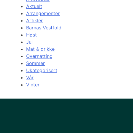
Aktuelt
Arrangementer
Artikler
Barnas Vestfold
Høst
Jul
Mat & drikke
Overnatting
Sommer
Ukategorisert
Vår
Vinter