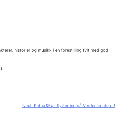
terer, historier og musikk i en forestilling fylt med god
d.
Next:
Petter&Egil flytter inn på Verdensteateret!