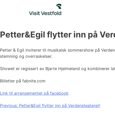
Skip
to
content
Petter&Egil flytter inn på Ve
Petter & Egil inviterer til musikalsk sommershow på Verdens
stemning og overraskelser.
Showet er regissert av Bjarte Hjelmeland og kombinerer la
Billetter på fabnite.com
Link til arrangementet på facebook
Innleggsnavigasjon
Previous:
Petter&Egil flytter inn på Verdensteateret!