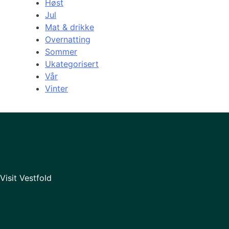
Høst
Jul
Mat & drikke
Overnatting
Sommer
Ukategorisert
Vår
Vinter
Visit Vestfold