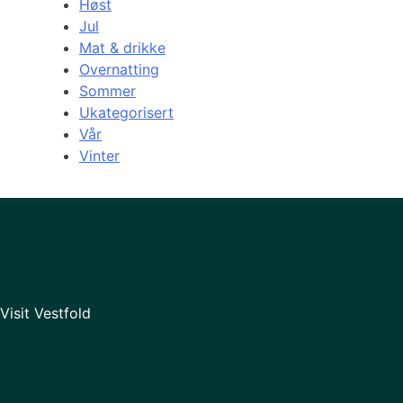
Høst
Jul
Mat & drikke
Overnatting
Sommer
Ukategorisert
Vår
Vinter
Visit Vestfold