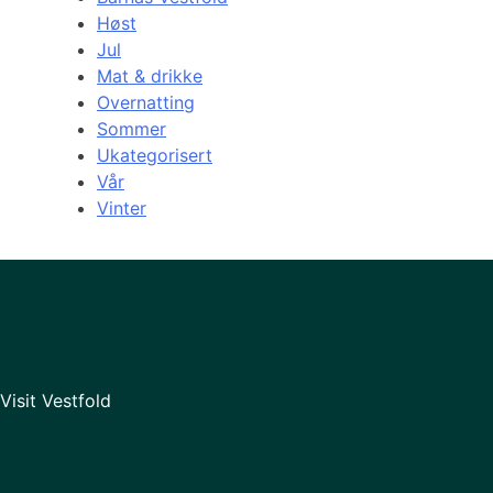
Høst
Jul
Mat & drikke
Overnatting
Sommer
Ukategorisert
Vår
Vinter
Visit Vestfold