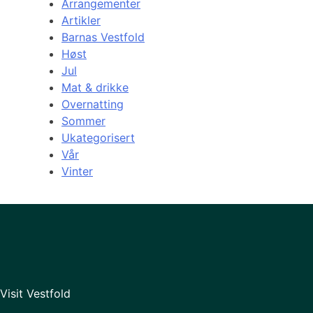
Arrangementer
Artikler
Barnas Vestfold
Høst
Jul
Mat & drikke
Overnatting
Sommer
Ukategorisert
Vår
Vinter
Visit Vestfold