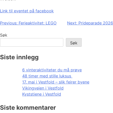
Link til eventet på facebook
Innleggsnavigasjon
Previous:
Ferieaktivitet: LEGO
Next:
Prideparade 2026
Søk
Søk
Siste innlegg
6 vinteraktiviteter du må prøve
48 timer med stille luksus
17. mai i Vestfold – slik feirer byene
Vikingveien i Vestfold
Kyststiene i Vestfold
Siste kommentarer