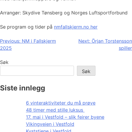
Arrangør: Skydive Tønsberg og Norges Luftsportforbund
Se program og tider på
nmfallskjerm.no her
Innleggsnavigasjon
Previous:
NM i Fallskjerm
Next:
Örjan Torstensson
2025
spiller
Søk
Søk
Siste innlegg
6 vinteraktiviteter du må prøve
48 timer med stille luksus
17. mai i Vestfold – slik feirer byene
Vikingveien i Vestfold
Kyststiene i Vestfold