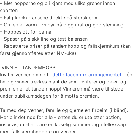
– Møt hopperne og bli kjent med ulike grener innen
sporten
– Følg konkurransene direkte på storskjerm
– Grillen er varm – vi byr på digg mat og god stemning
– Hoppeslott for barna
– Spaser på slakk line og test balansen
– Rabatterte priser på tandemhopp og fallskjermkurs (kan
først gjennomføres etter NM-uka)
VINN ET TANDEMHOPP!
Inviter vennene dine til
dette facebook arrangementet
– én
heldig vinner trekkes blant de som inviterer og deler, og
premien er et tandemhopp! Vinneren må være til stede
under publikumsdagen for å motta premien.
Ta med deg venner, familie og gjerne en firbeint (i bånd).
Her blir det noe for alle – enten du er ute etter action,
inspirasjon eller bare en koselig sommerdag i fellesskap
med fallskjermhoppere og venner.