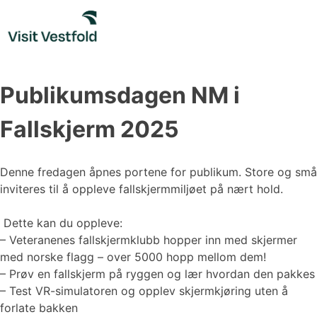
Skip
to
content
Publikumsdagen NM i
Fallskjerm 2025
Denne fredagen åpnes portene for publikum. Store og små
inviteres til å oppleve fallskjermmiljøet på nært hold.
Dette kan du oppleve:
– Veteranenes fallskjermklubb hopper inn med skjermer
med norske flagg – over 5000 hopp mellom dem!
– Prøv en fallskjerm på ryggen og lær hvordan den pakkes
– Test VR-simulatoren og opplev skjermkjøring uten å
forlate bakken