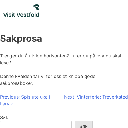
Skip
to
content
Sakprosa
Trenger du å utvide horisonten? Lurer du på hva du skal
lese?
Denne kvelden tar vi for oss et knippe gode
sakprosabøker.
Innleggsnavigasjon
Previous:
Spis ute uka i
Next:
Vinterferie: Treverksted
Larvik
Søk
Søk