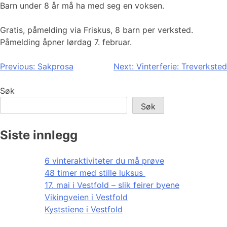
Barn under 8 år må ha med seg en voksen.
Gratis, påmelding via Friskus, 8 barn per verksted.
Påmelding åpner lørdag 7. februar.
Innleggsnavigasjon
Previous:
Sakprosa
Next:
Vinterferie: Treverksted
Søk
Søk
Siste innlegg
6 vinteraktiviteter du må prøve
48 timer med stille luksus
17. mai i Vestfold – slik feirer byene
Vikingveien i Vestfold
Kyststiene i Vestfold