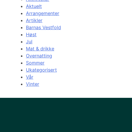
Aktuelt
Arrangementer
Artikler
Barnas Vestfold
Høst
Jul
Mat & drikke
Overnatting
Sommer
Ukategorisert
Vår
Vinter