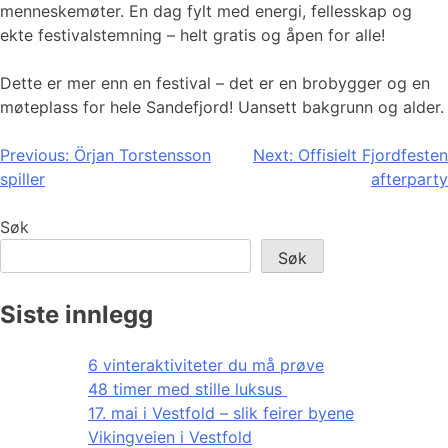
menneskemøter. En dag fylt med energi, fellesskap og
ekte festivalstemning – helt gratis og åpen for alle!
Dette er mer enn en festival – det er en brobygger og en
møteplass for hele Sandefjord! Uansett bakgrunn og alder.
Innleggsnavigasjon
Previous:
Örjan Torstensson
Next:
Offisielt Fjordfesten
spiller
afterparty
Søk
Søk
Siste innlegg
6 vinteraktiviteter du må prøve
48 timer med stille luksus
17. mai i Vestfold – slik feirer byene
Vikingveien i Vestfold