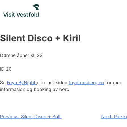
Skip
to
content
Silent Disco + Kiril
Dørene åpner kl. 23
ID 20
Se
Foyn ByNight
eller nettsiden
foyntonsberg.no
for mer
informasjon og booking av bord!
Innleggsnavigasjon
Previous:
Silent Disco + Solli
Next:
Patski