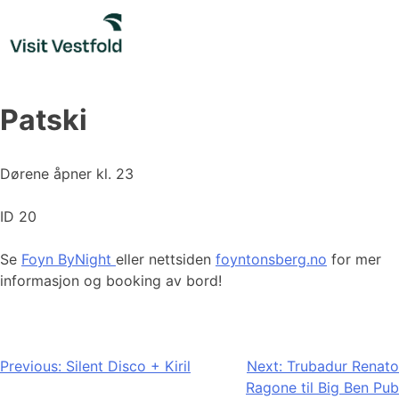
Skip
to
content
Patski
Dørene åpner kl. 23
ID 20
Se
Foyn ByNight
eller nettsiden
foyntonsberg.no
for mer
informasjon og booking av bord!
Innleggsnavigasjon
Previous:
Silent Disco + Kiril
Next:
Trubadur Renato
Ragone til Big Ben Pub