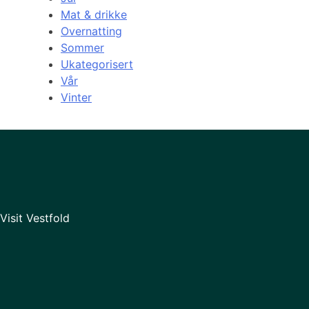
Mat & drikke
Overnatting
Sommer
Ukategorisert
Vår
Vinter
Visit Vestfold