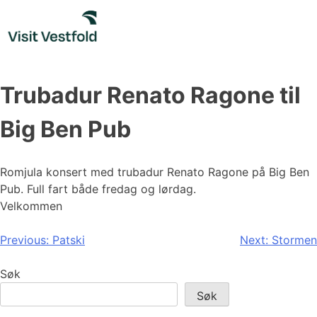
Skip
to
content
Trubadur Renato Ragone til
Big Ben Pub
Romjula konsert med trubadur Renato Ragone på Big Ben
Pub. Full fart både fredag og lørdag.
Velkommen
Innleggsnavigasjon
Previous:
Patski
Next:
Stormen
Søk
Søk