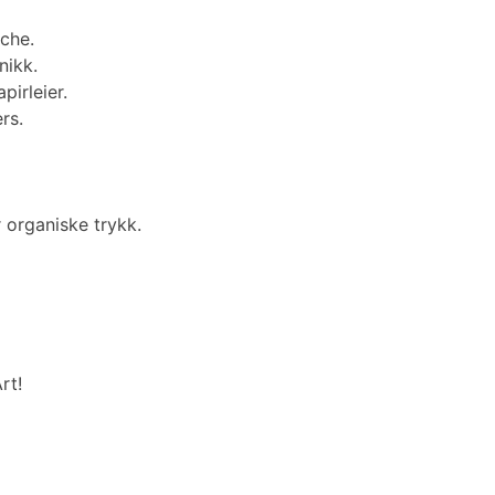
ache.
nikk.
pirleier.
rs.
r organiske trykk.
rt!