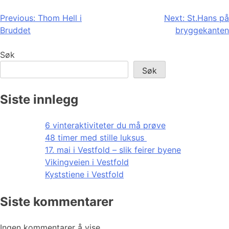
Innleggsnavigasjon
Previous:
Thom Hell i
Next:
St.Hans på
Bruddet
bryggekanten
Søk
Søk
Siste innlegg
6 vinteraktiviteter du må prøve
48 timer med stille luksus
17. mai i Vestfold – slik feirer byene
Vikingveien i Vestfold
Kyststiene i Vestfold
Siste kommentarer
Ingen kommentarer å vise.