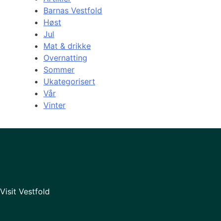
Barnas Vestfold
Høst
Jul
Mat & drikke
Overnatting
Sommer
Ukategorisert
Vår
Vinter
Visit Vestfold