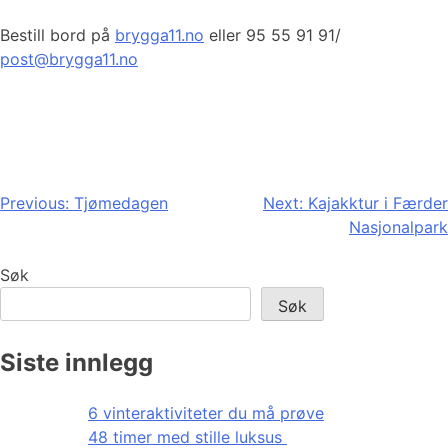
Bestill bord på
brygga11.no
eller 95 55 91 91/
post@brygga11.no
Innleggsnavigasjon
Previous:
Tjømedagen
Next:
Kajakktur i Færder
Nasjonalpark
Søk
Søk
Siste innlegg
6 vinteraktiviteter du må prøve
48 timer med stille luksus