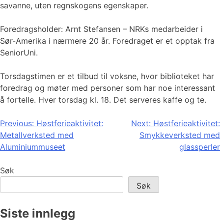
savanne, uten regnskogens egenskaper.
Foredragsholder: Arnt Stefansen – NRKs medarbeider i
Sør-Amerika i nærmere 20 år. Foredraget er et opptak fra
SeniorUni.
Torsdagstimen er et tilbud til voksne, hvor biblioteket har
foredrag og møter med personer som har noe interessant
å fortelle. Hver torsdag kl. 18. Det serveres kaffe og te.
Innleggsnavigasjon
Previous:
Høstferieaktivitet:
Next:
Høstferieaktivitet:
Metallverksted med
Smykkeverksted med
Aluminiummuseet
glassperler
Søk
Søk
Siste innlegg