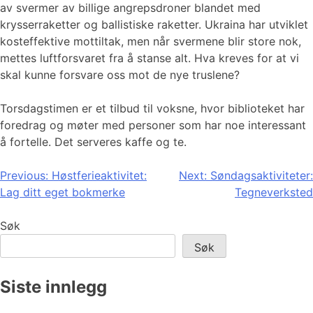
av svermer av billige angrepsdroner blandet med
krysserraketter og ballistiske raketter. Ukraina har utviklet
kosteffektive mottiltak, men når svermene blir store nok,
mettes luftforsvaret fra å stanse alt. Hva kreves for at vi
skal kunne forsvare oss mot de nye truslene?
Torsdagstimen er et tilbud til voksne, hvor biblioteket har
foredrag og møter med personer som har noe interessant
å fortelle. Det serveres kaffe og te.
Innleggsnavigasjon
Previous:
Høstferieaktivitet:
Next:
Søndagsaktiviteter:
Lag ditt eget bokmerke
Tegneverksted
Søk
Søk
Siste innlegg