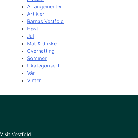
Arrangementer
Artikler
Barnas Vestfold
Høst
Jul
Mat & drikke
Overnatting
Sommer
Ukategorisert
Vår
Vinter
Visit Vestfold