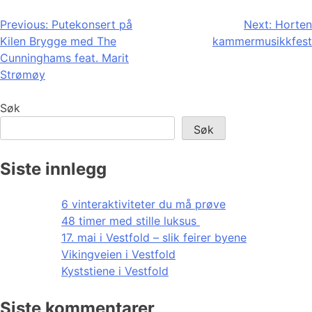
Innleggsnavigasjon
Previous:
Putekonsert på
Next:
Horten
Kilen Brygge med The
kammermusikkfest
Cunninghams feat. Marit
Strømøy
Søk
Søk
Siste innlegg
6 vinteraktiviteter du må prøve
48 timer med stille luksus
17. mai i Vestfold – slik feirer byene
Vikingveien i Vestfold
Kyststiene i Vestfold
Siste kommentarer