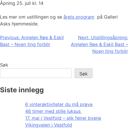
Åpning 25. juli kl. 14
Les mer om ustillingen og se
årets program
på Galleri
Asks hjemmeside.
Innleggsnavigasjon
Previous:
Annelen Røe & Eskil
Next:
Utstillingsåpning:
Bast – Noen ting forblir
Annelen Røe & Eskil Bast –
Noen ting forblir
Søk
Søk
Siste innlegg
6 vinteraktiviteter du må prøve
48 timer med stille luksus
17. mai i Vestfold – slik feirer byene
Vikingveien i Vestfold