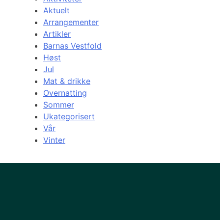
Aktuelt
Arrangementer
Artikler
Barnas Vestfold
Høst
Jul
Mat & drikke
Overnatting
Sommer
Ukategorisert
Vår
Vinter