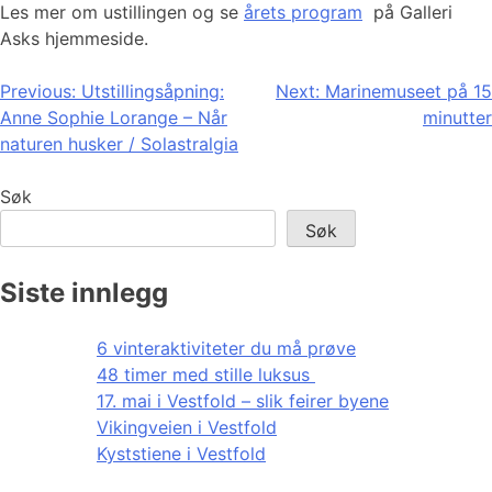
Les mer om ustillingen og se
årets program
på Galleri
Asks hjemmeside.
Innleggsnavigasjon
Previous:
Utstillingsåpning:
Next:
Marinemuseet på 15
Anne Sophie Lorange – Når
minutter
naturen husker / Solastralgia
Søk
Søk
Siste innlegg
6 vinteraktiviteter du må prøve
48 timer med stille luksus
17. mai i Vestfold – slik feirer byene
Vikingveien i Vestfold
Kyststiene i Vestfold