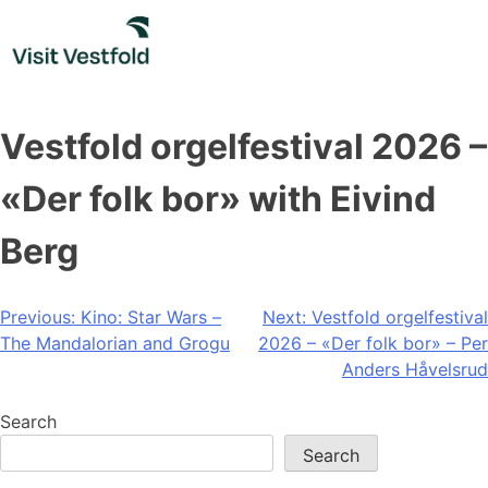
Skip
to
content
Vestfold orgelfestival 2026 –
«Der folk bor» with Eivind
Berg
Post
Previous:
Kino: Star Wars –
Next:
Vestfold orgelfestival
The Mandalorian and Grogu
2026 – «Der folk bor» – Per
navigation
Anders Håvelsrud
Search
Search