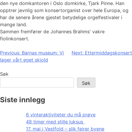
den nye domkantoren i Oslo domkirke, Tjark Pinne. Han
opptrer jevnlig som konsertorganist over hele Europa, og
har de senere årene gjestet betydelige orgelfestivaler i
mange land.
Sammen fremfører de Johannes Brahms' vakre
fiolinkonsert.
Innleggsnavigasjon
Previous:
Barnas museum: Vi
Next:
Ettermiddagskonsert
lager vårt eget skjold
Søk
Søk
Siste innlegg
6 vinteraktiviteter du må prøve
48 timer med stille luksus
17. mai i Vestfold – slik feirer byene