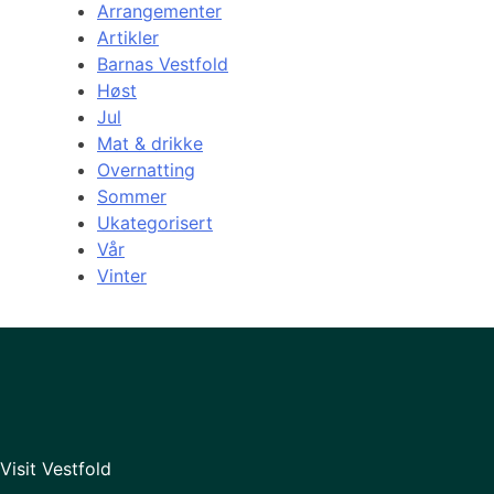
Arrangementer
Artikler
Barnas Vestfold
Høst
Jul
Mat & drikke
Overnatting
Sommer
Ukategorisert
Vår
Vinter
Visit Vestfold