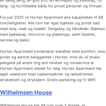
en deilig seng, en god stol, en skrivepult og klesskap, for
lang- og korttidsleie både for privat personer og firmaer.
Fra juni 2025 vil Horten Apartment øke kapasiteten til 88
rom/leiligheter. Alle rom har eget kjøkken og privat bad
med dusj, vask og toalett. Sengetøy og håndklær. Kjøkken
med kjøleskap, microovn og platetopp, samt bestikk,
servise og kjeler.
Horten Apartment kombinerer enkelhet med komfort, lave
priser og sentral beliggenhet i Horten. Hvis du vil bruke
pengene på andre ting enn minibar og romservice er
Horten Apartment stedet for deg. Horten Apartment har
eget vaskerom med vaskemaskiner og tørketromler,
strykebrett og strykejern. Gratis parkering og fri WIFI.
Wilhelmsen House
Wilhelmsen House har 49 rom over 3 etasjer, er