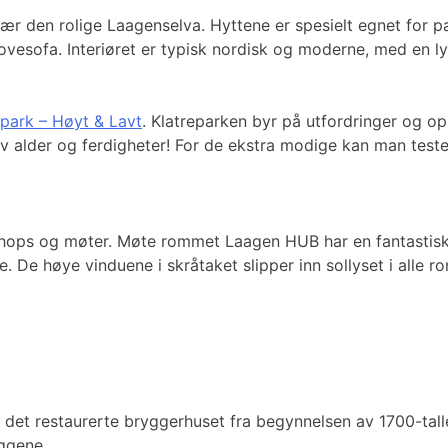
r den rolige Laagenselva. Hyttene er spesielt egnet for par
sofa. Interiøret er typisk nordisk og moderne, med en lys
epark – Høyt & Lavt
. Klatreparken byr på utfordringer og op
 av alder og ferdigheter! For de ekstra modige kan man tes
hops og møter. Møte rommet Laagen HUB har en fantastisk u
. De høye vinduene i skråtaket slipper inn sollyset i alle 
det restaurerte bryggerhuset fra begynnelsen av 1700-tallet
eggene.