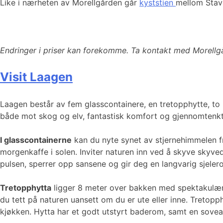
Like i nærheten av Morellgården går
kyststien
mellom Stav
Endringer i priser kan forekomme. Ta kontakt med Morellg
Visit Laagen
Laagen består av fem glasscontainere, en tretopphytte, t
både mot skog og elv, fantastisk komfort og gjennomtenkt
I glasscontainerne
kan du nyte synet av stjernehimmelen f
morgenkaffe i solen. Inviter naturen inn ved å skyve skyved
pulsen, sperrer opp sansene og gir deg en langvarig sjelero
Tretopphytta
ligger 8 meter over bakken med spektakulær ut
du tett på naturen uansett om du er ute eller inne. Tretopp
kjøkken. Hytta har et godt utstyrt baderom, samt en sove