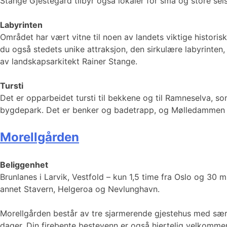
Stange Gjestegård tilbyr også lokaler for små og store sels
Labyrinten
Området har vært vitne til noen av landets viktige historis
du også stedets unike attraksjon, den sirkulære labyrinten
av landskapsarkitekt Rainer Stange.
Tursti
Det er opparbeidet tursti til bekkene og til Ramneselva, s
bygdepark. Det er benker og badetrapp, og Mølledammen 
Morellgården
Beliggenhet
Brunlanes i Larvik, Vestfold – kun 1,5 time fra Oslo og 30 
annet Stavern, Helgeroa og Nevlunghavn.
Morellgården består av tre sjarmerende gjestehus med særp
dager. Din firebente bestevenn er også hjertelig velkomme