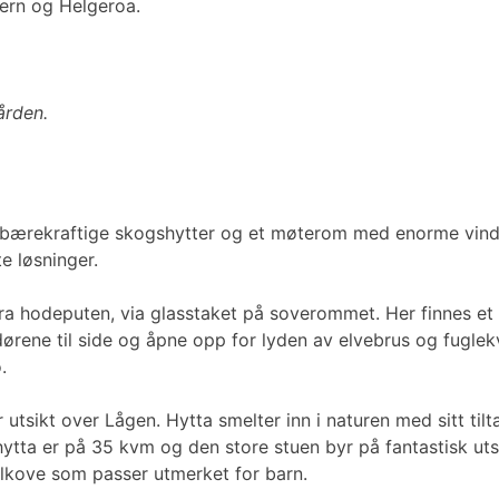
ern og Helgeroa.
ården.
o bærekraftige skogshytter og et møterom med enorme vindu
e løsninger.
ra hodeputen, via glasstaket på soverommet. Her finnes et 
ørene til side og åpne opp for lyden av elvebrus og fuglekv
.
sikt over Lågen. Hytta smelter inn i naturen med sitt tilta
hytta er på 35 kvm og den store stuen byr på fantastisk utsi
alkove som passer utmerket for barn.