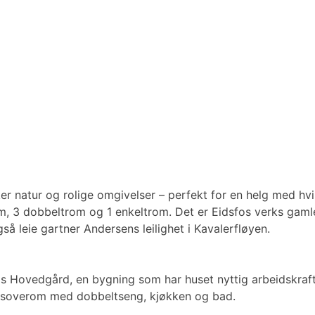
r natur og rolige omgivelser – perfekt for en helg med hvil
m, 3 dobbeltrom og 1 enkeltrom. Det er Eidsfos verks gamle k
gså leie gartner Andersens leilighet i Kavalerfløyen.
os Hovedgård, en bygning som har huset nyttig arbeidskraft 
er 2 soverom med dobbeltseng, kjøkken og bad.