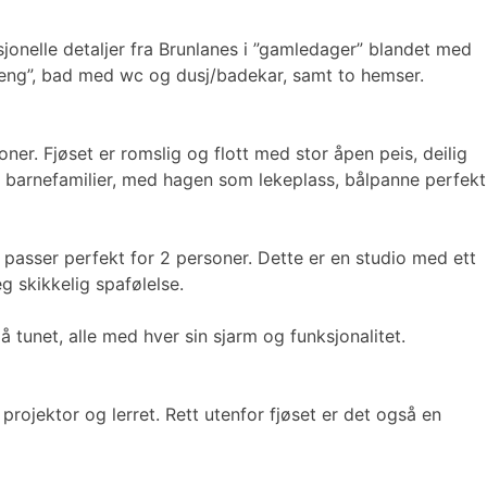
isjonelle detaljer fra Brunlanes i ”gamledager” blandet med
seng”, bad med wc og dusj/badekar, samt to hemser.
oner. Fjøset er romslig og flott med stor åpen peis, deilig
e barnefamilier, med hagen som lekeplass, bålpanne perfekt
passer perfekt for 2 personer. Dette er en studio med ett
 skikkelig spafølelse.
 tunet, alle med hver sin sjarm og funksjonalitet.
projektor og lerret. Rett utenfor fjøset er det også en