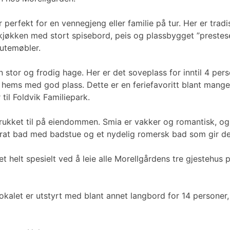
 perfekt for en vennegjeng eller familie på tur. Her er trad
 kjøkken med stort spisebord, peis og plassbygget ”preste
utemøbler.
n stor og frodig hage. Her er det soveplass for inntil 4 pers
g hems med god plass. Dette er en feriefavoritt blant mang
til Foldvik Familiepark.
trukket til på eiendommen. Smia er vakker og romantisk, og 
at bad med badstue og et nydelig romersk bad som gir deg
elt spesielt ved å leie alle Morellgårdens tre gjestehus på
okalet er utstyrt med blant annet langbord for 14 personer, 