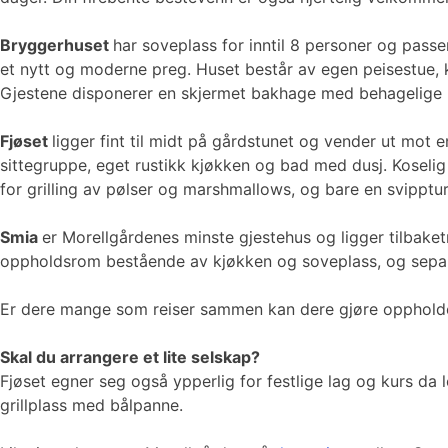
Bryggerhuset
har soveplass for inntil 8 personer og passer
et nytt og moderne preg. Huset består av egen peisestue,
Gjestene disponerer en skjermet bakhage med behagelige 
Fjøset
ligger fint til midt på gårdstunet og vender ut mot e
sittegruppe, eget rustikk kjøkken og bad med dusj. Koseli
for grilling av pølser og marshmallows, og bare en svipptur 
Smia
er Morellgårdenes minste gjestehus og ligger tilbake
oppholdsrom bestående av kjøkken og soveplass, og separ
Er dere mange som reiser sammen kan dere gjøre oppholdet h
Skal du arrangere et lite selskap?
Fjøset egner seg også ypperlig for festlige lag og kurs da l
grillplass med bålpanne.