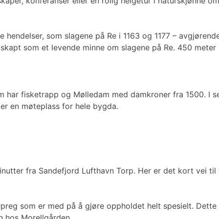
kaper, konferanser eller en rolig helgetur i naturskjønne o
ke hendelser, som slagene på Re i 1163 og 1177 – avgjørende
, skapt som et levende minne om slagene på Re. 450 meter la
om har fisketrapp og Mølledam med damkroner fra 1500. I se
er en møteplass for hele bygda.
minutter fra Sandefjord Lufthavn Torp. Her er det kort vei t
reg som er med på å gjøre oppholdet helt spesielt. Dette 
n hos Morellgården.