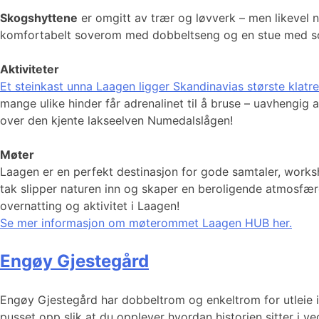
Skogshyttene
er omgitt av trær og løvverk – men likevel næ
komfortabelt soverom med dobbeltseng og en stue med sove
Aktiviteter
Et steinkast unna Laagen ligger Skandinavias største klatr
mange ulike hinder får adrenalinet til å bruse – uavhengig
over den kjente lakseelven Numedalslågen!
Møter
Laagen er en perfekt destinasjon for gode samtaler, works
tak slipper naturen inn og skaper en beroligende atmosfære
overnatting og aktivitet i Laagen!
Se mer informasjon om møterommet Laagen HUB her.
Engøy Gjestegård
Engøy Gjestegård har dobbeltrom og enkeltrom for utleie i 
pusset opp slik at du opplever hvordan historien sitter i v