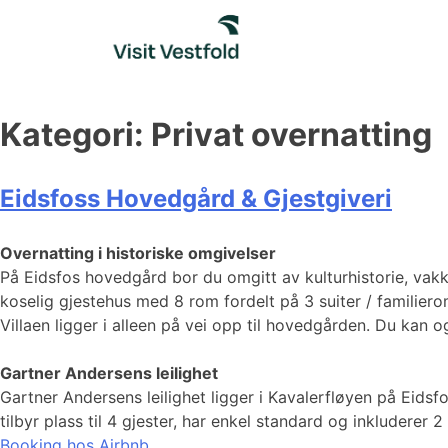
Skip
to
content
Kategori:
Privat overnatting
Eidsfoss Hovedgård & Gjestgiveri
Overnatting i historiske omgivelser
På Eidsfos hovedgård bor du omgitt av kulturhistorie, vakke
koselig gjestehus med 8 rom fordelt på 3 suiter / familiero
Villaen ligger i alleen på vei opp til hovedgården. Du kan o
Gartner Andersens leilighet
Gartner Andersens leilighet ligger i Kavalerfløyen på Eidsf
tilbyr plass til 4 gjester, har enkel standard og inkluder
Booking hos Airbnb