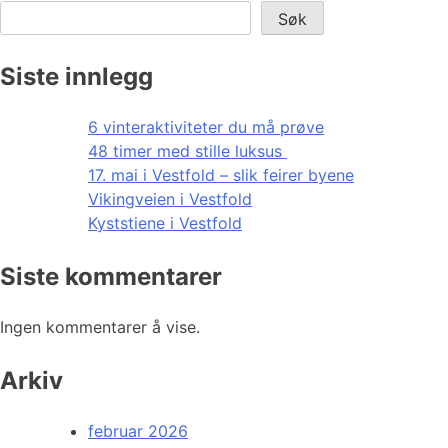
Søk
Siste innlegg
6 vinteraktiviteter du må prøve
48 timer med stille luksus
17. mai i Vestfold – slik feirer byene
Vikingveien i Vestfold
Kyststiene i Vestfold
Siste kommentarer
Ingen kommentarer å vise.
Arkiv
februar 2026