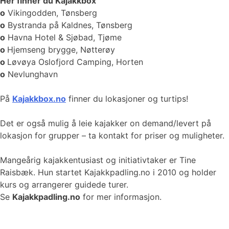
Her finner du Kajakkbox
o
Vikingodden, Tønsberg
o
Bystranda på Kaldnes, Tønsberg
o
Havna Hotel & Sjøbad, Tjøme
o
Hjemseng brygge, Nøtterøy
o
Løvøya Oslofjord Camping, Horten
o
Nevlunghavn
På
Kajakkbox.no
finner du lokasjoner og turtips!
Det er også mulig å leie kajakker on demand/levert på
lokasjon for grupper – ta kontakt for priser og muligheter.
Mangeårig kajakkentusiast og initiativtaker er Tine
Raisbæk. Hun startet Kajakkpadling.no i 2010 og holder
kurs og arrangerer guidede turer.
Se
Kajakkpadling.no
for mer informasjon.