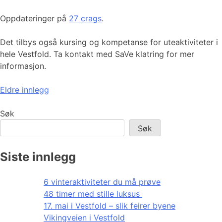
Oppdateringer på
27 crags
.
Det tilbys også kursing og kompetanse for uteaktiviteter i
hele Vestfold. Ta kontakt med SaVe klatring for mer
informasjon.
Innleggnavigasjon
Eldre innlegg
Søk
Søk
Siste innlegg
6 vinteraktiviteter du må prøve
48 timer med stille luksus
17. mai i Vestfold – slik feirer byene
Vikingveien i Vestfold