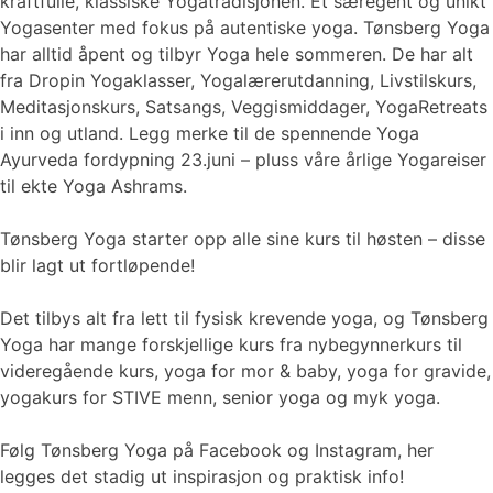
kraftfulle, klassiske Yogatradisjonen. Et særegent og unikt
Yogasenter med fokus på autentiske yoga. Tønsberg Yoga
har alltid åpent og tilbyr Yoga hele sommeren. De har alt
fra Dropin Yogaklasser, Yogalærerutdanning, Livstilskurs,
Meditasjonskurs, Satsangs, Veggismiddager, YogaRetreats
i inn og utland. Legg merke til de spennende Yoga
Ayurveda fordypning 23.juni – pluss våre årlige Yogareiser
til ekte Yoga Ashrams.
Tønsberg Yoga starter opp alle sine kurs til høsten – disse
blir lagt ut fortløpende!
Det tilbys alt fra lett til fysisk krevende yoga, og Tønsberg
Yoga har mange forskjellige kurs fra nybegynnerkurs til
videregående kurs, yoga for mor & baby, yoga for gravide,
yogakurs for STIVE menn, senior yoga og myk yoga.
Følg Tønsberg Yoga på Facebook og Instagram, her
legges det stadig ut inspirasjon og praktisk info!