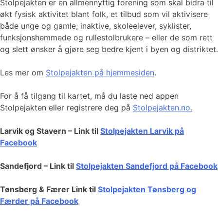
Stolpejakten er en allmennyttig forening som skal bidra til
økt fysisk aktivitet blant folk, et tilbud som vil aktivisere
både unge og gamle; inaktive, skoleelever, syklister,
funksjonshemmede og rullestolbrukere – eller de som rett
og slett ønsker å gjøre seg bedre kjent i byen og distriktet.
Les mer om
Stolpejakten på hjemmesiden
.
For å få tilgang til kartet, må du laste ned appen
Stolpejakten eller registrere deg på
Stolpejakten.no.
Larvik og Stavern – Link til
Stolpejakten Larvik på
Facebook
Sandefjord – Link til
Stolpejakten Sandefjord på Facebook
Tønsberg & Færer Link til
Stolpejakten Tønsberg og
Færder på Facebook