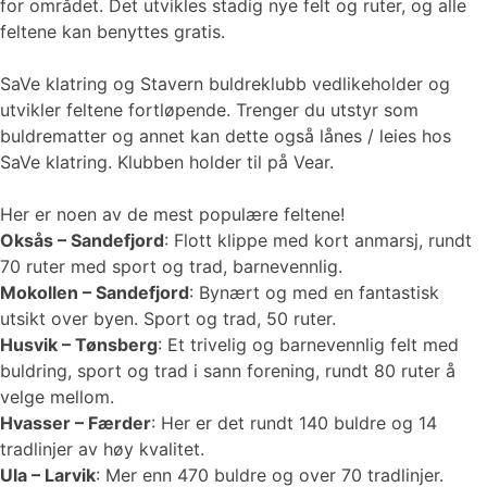
for området. Det utvikles stadig nye felt og ruter, og alle
feltene kan benyttes gratis.
SaVe klatring og Stavern buldreklubb vedlikeholder og
utvikler feltene fortløpende. Trenger du utstyr som
buldrematter og annet kan dette også lånes / leies hos
SaVe klatring. Klubben holder til på Vear.
Her er noen av de mest populære feltene!
Oksås – Sandefjord
: Flott klippe med kort anmarsj, rundt
70 ruter med sport og trad, barnevennlig.
Mokollen – Sandefjord
: Bynært og med en fantastisk
utsikt over byen. Sport og trad, 50 ruter.
Husvik – Tønsberg
: Et trivelig og barnevennlig felt med
buldring, sport og trad i sann forening, rundt 80 ruter å
velge mellom.
Hvasser – Færder
: Her er det rundt 140 buldre og 14
tradlinjer av høy kvalitet.
Ula – Larvik
: Mer enn 470 buldre og over 70 tradlinjer.