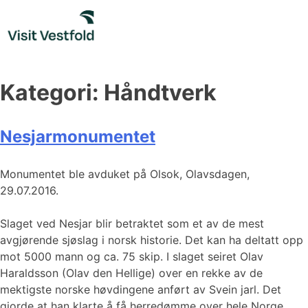
Skip
to
content
Kategori:
Håndtverk
Nesjarmonumentet
Monumentet ble avduket på Olsok, Olavsdagen,
29.07.2016.
Slaget ved Nesjar blir betraktet som et av de mest
avgjørende sjøslag i norsk historie. Det kan ha deltatt opp
mot 5000 mann og ca. 75 skip. I slaget seiret Olav
Haraldsson (Olav den Hellige) over en rekke av de
mektigste norske høvdingene anført av Svein jarl. Det
gjorde at han klarte å få herredømme over hele Norge,