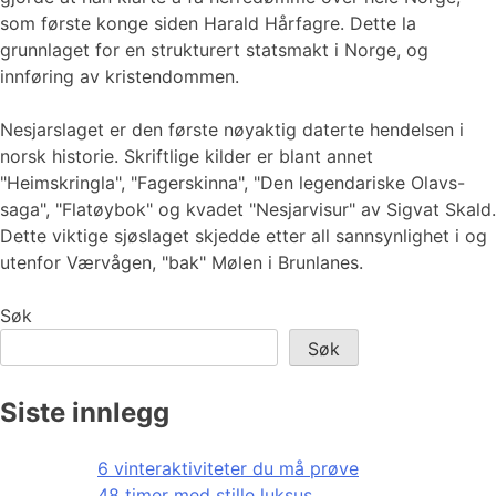
som første konge siden Harald Hårfagre. Dette la
grunnlaget for en strukturert statsmakt i Norge, og
innføring av kristendommen.
Nesjarslaget er den første nøyaktig daterte hendelsen i
norsk historie. Skriftlige kilder er blant annet
"Heimskringla", "Fagerskinna", "Den legendariske Olavs-
saga", "Flatøybok" og kvadet "Nesjarvisur" av Sigvat Skald.
Dette viktige sjøslaget skjedde etter all sannsynlighet i og
utenfor Værvågen, "bak" Mølen i Brunlanes.
Søk
Søk
Siste innlegg
6 vinteraktiviteter du må prøve
48 timer med stille luksus