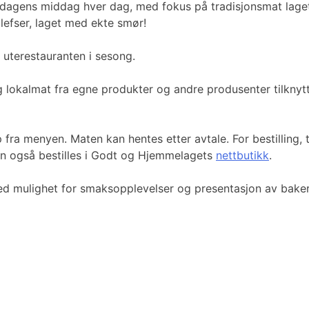
dagens middag hver dag, med fokus på tradisjonsmat laget på 
 lefser, laget med ekte smør!
å uterestauranten i sesong.
g lokalmat fra egne produkter og andre produsenter tilkny
ap fra menyen. Maten kan hentes etter avtale. For bestilling,
n også bestilles i Godt og Hjemmelagets
nettbutikk
.
ed mulighet for smaksopplevelser og presentasjon av baker