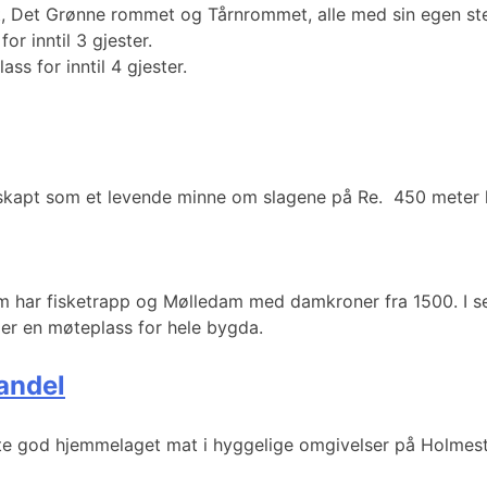
t, Det Grønne rommet og Tårnrommet, alle med sin egen st
r inntil 3 gjester.
s for inntil 4 gjester.
 skapt som et levende minne om slagene på Re. 450 meter lan
om har fisketrapp og Mølledam med damkroner fra 1500. I se
er en møteplass for hele bygda.
andel
e god hjemmelaget mat i hyggelige omgivelser på Holmest