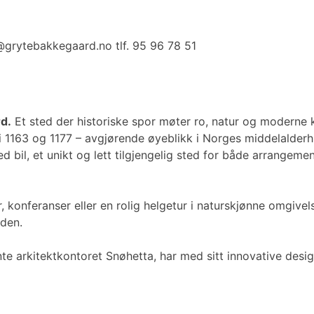
a@grytebakkegaard.no tlf. 95 96 78 51
d.
Et sted der historiske spor møter ro, natur og moderne k
i 1163 og 1177 – avgjørende øyeblikk i Norges middelalderhi
 bil, et unikt og lett tilgjengelig sted for både arrangeme
 konferanser eller en rolig helgetur i naturskjønne omgivels
iden.
nte arkitektkontoret Snøhetta, har med sitt innovative des