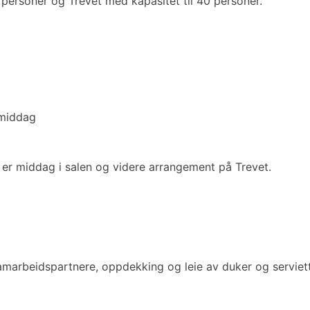
 personer og Trevet med kapasitet til 40 personer.
 middag
ng er middag i salen og videre arrangement på Trevet.
marbeidspartnere, oppdekking og leie av duker og serviett