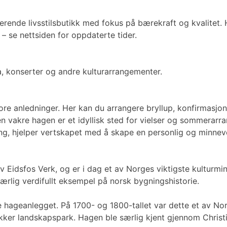
erende livsstilsbutikk med fokus på bærekraft og kvalitet.
 – se nettsiden for oppdaterte tider.
, konserter og andre kulturarrangementer.
ore anledninger. Her kan du arrangere bryllup, konfirmasjo
den vakre hagen er et idyllisk sted for vielser og sommerarr
ing, hjelper vertskapet med å skape en personlig og minnev
idsfos Verk, og er i dag et av Norges viktigste kulturminne
ærlig verdifullt eksempel på norsk bygningshistorie.
ke hageanlegget. På 1700- og 1800-tallet var dette et av 
akker landskapspark. Hagen ble særlig kjent gjennom Chris