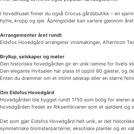
I hovedhuset finner du også Crocus gårdsbutikk – en sjarm
hytte, kropp og sjel. Åpningstider kan variere gjennom året
Arrangementer året rundt
Eidsfos Hovedgård arrangerer vinsmakinger, Afternoon Tea
Bryllup, selskaper og møter
Den historiske hovedgården gir en unik ramme for livets st
Den elegante Hvitsalen har plass til opptil 80 gjester, og 
Enten du drømmer om et intimt selskap eller en større feir
Om Eidsfos Hovedgård
Hovedgården ble bygget rundt 1750 som bolig for eieren av E
hovedgården fredet av Riksantikvaren som et sjeldent og s
Det som gjør Eidsfos Hovedgård helt unik, er det historis
symmetriske blomsterparterrer, eksotiske planter og en v