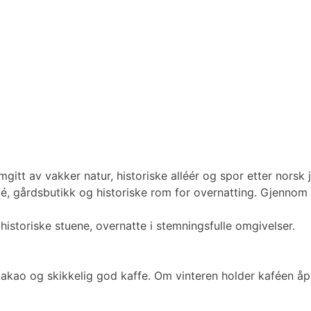
mgitt av vakker natur, historiske alléér og spor etter norsk
é, gårdsbutikk og historiske rom for overnatting. Gjennom år
istoriske stuene, overnatte i stemningsfulle omgivelser.
kao og skikkelig god kaffe. Om vinteren holder kaféen åpen