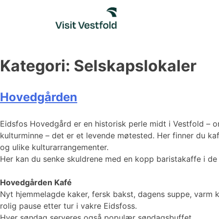
Skip
to
content
Kategori:
Selskapslokaler
Hovedgården
Eidsfos Hovedgård er en historisk perle midt i Vestfold – o
kulturminne – det er et levende møtested. Her finner du kaf
og ulike kulturarrangementer.
Her kan du senke skuldrene med en kopp baristakaffe i de h
Hovedgården Kafé
Nyt hjemmelagde kaker, fersk bakst, dagens suppe, varm ka
rolig pause etter tur i vakre Eidsfoss.
Hver søndag serveres også populær søndagsbuffet.