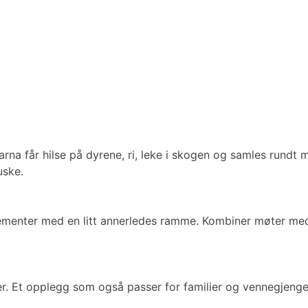
a får hilse på dyrene, ri, leke i skogen og samles rundt mat 
uske.
angementer med en litt annerledes ramme. Kombiner møter med
. Et opplegg som også passer for familier og vennegjenge