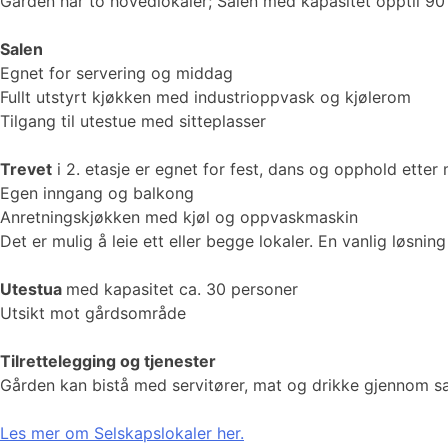
Gården har to hovedlokaler; Salen med kapasitet opptil 90
Salen
Egnet for servering og middag
Fullt utstyrt kjøkken med industrioppvask og kjølerom
Tilgang til utestue med sitteplasser
Trevet
i 2. etasje er egnet for fest, dans og opphold etter
Egen inngang og balkong
Anretningskjøkken med kjøl og oppvaskmaskin
Det er mulig å leie ett eller begge lokaler. En vanlig løsni
Utestua
med kapasitet ca. 30 personer
Utsikt mot gårdsområde
Tilrettelegging og tjenester
Gården kan bistå med servitører, mat og drikke gjennom sa
Les mer om Selskapslokaler her.