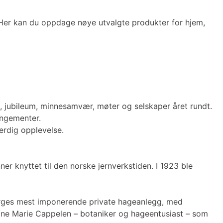
 Her kan du oppdage nøye utvalgte produkter for hjem,
n, jubileum, minnesamvær, møter og selskaper året rundt.
angementer.
erdig opplevelse.
r knyttet til den norske jernverkstiden. I 1923 ble
Norges mest imponerende private hageanlegg, med
tine Marie Cappelen – botaniker og hageentusiast – som