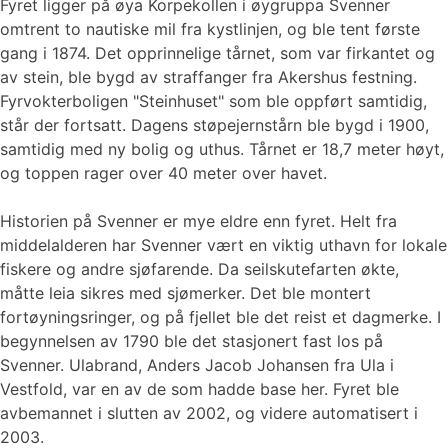
Fyret ligger på øya Korpekollen i øygruppa Svenner
omtrent to nautiske mil fra kystlinjen, og ble tent første
gang i 1874. Det opprinnelige tårnet, som var firkantet og
av stein, ble bygd av straffanger fra Akershus festning.
Fyrvokterboligen "Steinhuset" som ble oppført samtidig,
står der fortsatt. Dagens støpejernstårn ble bygd i 1900,
samtidig med ny bolig og uthus. Tårnet er 18,7 meter høyt,
og toppen rager over 40 meter over havet.
Historien på Svenner er mye eldre enn fyret. Helt fra
middelalderen har Svenner vært en viktig uthavn for lokale
fiskere og andre sjøfarende. Da seilskutefarten økte,
måtte leia sikres med sjømerker. Det ble montert
fortøyningsringer, og på fjellet ble det reist et dagmerke. I
begynnelsen av 1790 ble det stasjonert fast los på
Svenner. Ulabrand, Anders Jacob Johansen fra Ula i
Vestfold, var en av de som hadde base her. Fyret ble
avbemannet i slutten av 2002, og videre automatisert i
2003.