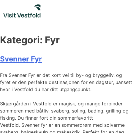
Skip
to
content
Kategori:
Fyr
Svenner Fyr
Fra Svenner Fyr er det kort vei til by- og bryggeliv, og
fyret er den perfekte destinasjonen for en dagstur, uansett
hvor i Vestfold du har ditt utgangspunkt.
Skjærgården i Vestfold er magisk, og mange forbinder
sommeren med båtliv, svaberg, soling, bading, grilling og
fisking. Du finner fort din sommerfavoritt i
Vestfold. Svenner fyr er en sommerdrøm med solvarme
svaberg, bølgeskvulp og måkeskrik. Perfekt for en dag