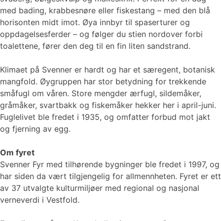
med bading, krabbesnøre eller fiskestang – med den blå
horisonten midt imot. Øya innbyr til spaserturer og
oppdagelsesferder – og følger du stien nordover forbi
toalettene, fører den deg til en fin liten sandstrand.
Klimaet på Svenner er hardt og har et særegent, botanisk
mangfold. Øygruppen har stor betydning for trekkende
småfugl om våren. Store mengder ærfugl, sildemåker,
gråmåker, svartbakk og fiskemåker hekker her i april-juni.
Fuglelivet ble fredet i 1935, og omfatter forbud mot jakt
og fjerning av egg.
Om fyret
Svenner Fyr med tilhørende bygninger ble fredet i 1997, og
har siden da vært tilgjengelig for allmennheten. Fyret er ett
av 37 utvalgte kulturmiljøer med regional og nasjonal
verneverdi i Vestfold.