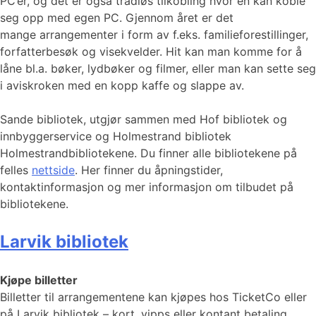
PC’er, og det er også trådløs tilkobling hvor en kan koble
seg opp med egen PC. Gjennom året er det
mange arrangementer i form av f.eks. familieforestillinger,
forfatterbesøk og visekvelder. Hit kan man komme for å
låne bl.a. bøker, lydbøker og filmer, eller man kan sette seg
i aviskroken med en kopp kaffe og slappe av.
Sande bibliotek, utgjør sammen med Hof bibliotek og
innbyggerservice og Holmestrand bibliotek
Holmestrandbibliotekene. Du finner alle bibliotekene på
felles
nettside
. Her finner du åpningstider,
kontaktinformasjon og mer informasjon om tilbudet på
bibliotekene.
Larvik bibliotek
Kjøpe billetter
Billetter til arrangementene kan kjøpes hos TicketCo eller
på Larvik bibliotek – kort, vipps eller kontant betaling.