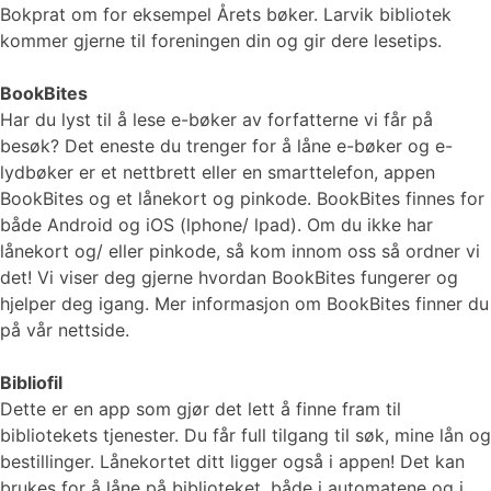
Bokprat om for eksempel Årets bøker. Larvik bibliotek
kommer gjerne til foreningen din og gir dere lesetips.
BookBites
Har du lyst til å lese e-bøker av forfatterne vi får på
besøk? Det eneste du trenger for å låne e-bøker og e-
lydbøker er et nettbrett eller en smarttelefon, appen
BookBites og et lånekort og pinkode. BookBites finnes for
både Android og iOS (lphone/ lpad). Om du ikke har
lånekort og/ eller pinkode, så kom innom oss så ordner vi
det! Vi viser deg gjerne hvordan BookBites fungerer og
hjelper deg igang. Mer informasjon om BookBites finner du
på vår nettside.
Bibliofil
Dette er en app som gjør det lett å finne fram til
bibliotekets tjenester. Du får full tilgang til søk, mine lån og
bestillinger. Lånekortet ditt ligger også i appen! Det kan
brukes for å låne på biblioteket, både i automatene og i