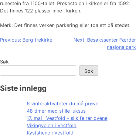
runestein fra 1100-tallet. Prekestolen i kirken er fra 1592.
Det finnes 122 plasser inne i kirken.
Merk: Det finnes verken parkering eller toalett på stedet.
Innleggsnavigasjon
Previous:
Berg trekirke
Next:
Besøkssenter Færder
nasjonalpark
Søk
Søk
Siste innlegg
6 vinteraktiviteter du må prøve
48 timer med stille luksus
17. mai i Vestfold – slik feirer byene
Vikingveien i Vestfold
Kyststiene i Vestfold