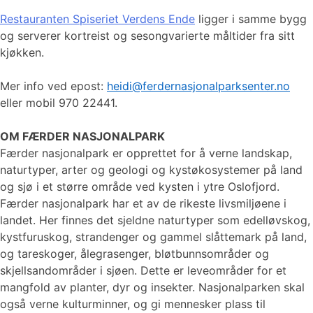
Restauranten Spiseriet Verdens Ende
ligger i samme bygg
og serverer kortreist og sesongvarierte måltider fra sitt
kjøkken.
Mer info ved epost:
heidi@ferdernasjonalparksenter.no
eller mobil 970 22441.
OM FÆRDER NASJONALPARK
Færder nasjonalpark er opprettet for å verne landskap,
naturtyper, arter og geologi og kystøkosystemer på land
og sjø i et større område ved kysten i ytre Oslofjord.
Færder nasjonalpark har et av de rikeste livsmiljøene i
landet. Her finnes det sjeldne naturtyper som edelløvskog,
kystfuruskog, strandenger og gammel slåttemark på land,
og tareskoger, ålegrasenger, bløtbunnsområder og
skjellsandområder i sjøen. Dette er leveområder for et
mangfold av planter, dyr og insekter. Nasjonalparken skal
også verne kulturminner, og gi mennesker plass til