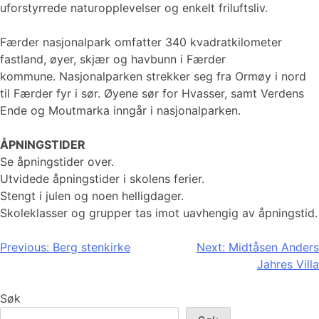
uforstyrrede naturopplevelser og enkelt friluftsliv.
Færder nasjonalpark omfatter 340 kvadratkilometer
fastland, øyer, skjær og havbunn i Færder
kommune. Nasjonalparken strekker seg fra Ormøy i nord
til Færder fyr i sør. Øyene sør for Hvasser, samt Verdens
Ende og Moutmarka inngår i nasjonalparken.
ÅPNINGSTIDER
Se åpningstider over.
Utvidede åpningstider i skolens ferier.
Stengt i julen og noen helligdager.
Skoleklasser og grupper tas imot uavhengig av åpningstid.
Innleggsnavigasjon
Previous:
Berg stenkirke
Next:
Midtåsen Anders
Jahres Villa
Søk