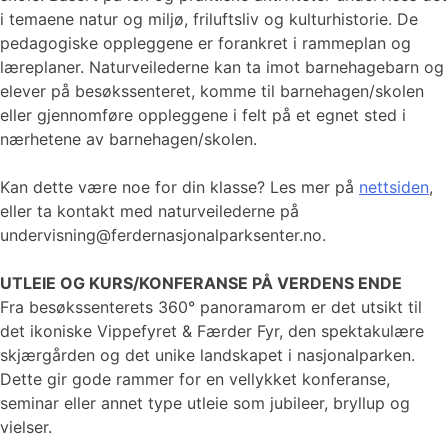
i temaene natur og miljø, friluftsliv og kulturhistorie. De
pedagogiske oppleggene er forankret i rammeplan og
læreplaner. Naturveilederne kan ta imot barnehagebarn og
elever på besøkssenteret, komme til barnehagen/skolen
eller gjennomføre oppleggene i felt på et egnet sted i
nærhetene av barnehagen/skolen.
Kan dette være noe for din klasse? Les mer på
nettsiden
,
eller ta kontakt med naturveilederne på
undervisning@ferdernasjonalparksenter.no.
UTLEIE OG KURS/KONFERANSE PÅ VERDENS ENDE
Fra besøkssenterets 360° panoramarom er det utsikt til
det ikoniske Vippefyret & Færder Fyr, den spektakulære
skjærgården og det unike landskapet i nasjonalparken.
Dette gir gode rammer for en vellykket konferanse,
seminar eller annet type utleie som jubileer, bryllup og
vielser.