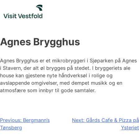
Skip
to
content
Agnes Brygghus
Agnes Brygghus er et mikrobryggeri i Sjøparken på Agnes
i Stavern, der alt øl brygges på stedet. I bryggeriets ale
house kan gjestene nyte håndverksøl i rolige og
avslappende omgivelser, med dempet musikk og en
atmosfære som innbyr til gode samtaler.
Innleggsnavigasjon
Previous:
Bergmann’s
Next:
Gårds Cafe & Pizza på
Tønsberg
Ysteriet