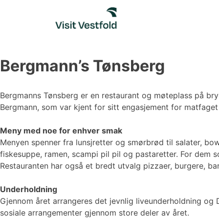
Skip
to
content
Bergmann’s Tønsberg
Bergmanns Tønsberg er en restaurant og møteplass på brygg
Bergmann, som var kjent for sitt engasjement for matfage
Meny med noe for enhver smak
Menyen spenner fra lunsjretter og smørbrød til salater, bo
fiskesuppe, ramen, scampi pil pil og pastaretter. For dem som
Restauranten har også et bredt utvalg pizzaer, burgere, bar
Underholdning
Gjennom året arrangeres det jevnlig liveunderholdning og
sosiale arrangementer gjennom store deler av året.