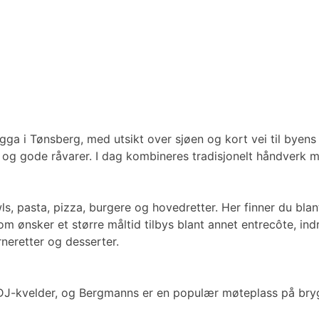
a i Tønsberg, med utsikt over sjøen og kort vei til byens
t og gode råvarer. I dag kombineres tradisjonelt håndverk
wls, pasta, pizza, burgere og hovedretter. Her finner du bl
 ønsker et større måltid tilbys blant annet entrecôte, indref
neretter og desserter.
 DJ-kvelder, og Bergmanns er en populær møteplass på bryg