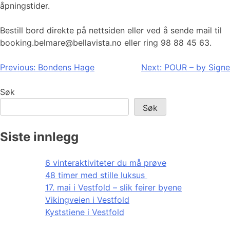
åpningstider.
Bestill bord direkte på nettsiden eller ved å sende mail til
booking.belmare@bellavista.no eller ring 98 88 45 63.
Innleggsnavigasjon
Previous:
Bondens Hage
Next:
POUR – by Signe
Søk
Søk
Siste innlegg
6 vinteraktiviteter du må prøve
48 timer med stille luksus
17. mai i Vestfold – slik feirer byene
Vikingveien i Vestfold
Kyststiene i Vestfold