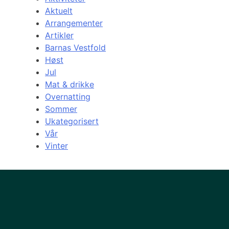
Aktuelt
Arrangementer
Artikler
Barnas Vestfold
Høst
Jul
Mat & drikke
Overnatting
Sommer
Ukategorisert
Vår
Vinter