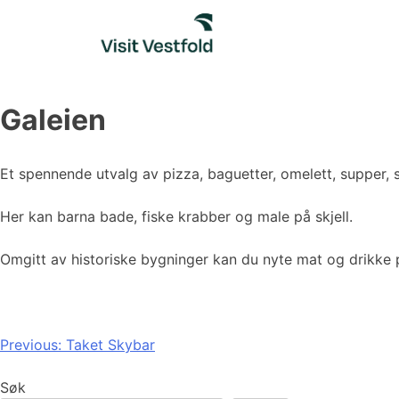
Skip
to
content
Galeien
Et spennende utvalg av pizza, baguetter, omelett, supper, s
Her kan barna bade, fiske krabber og male på skjell.
Omgitt av historiske bygninger kan du nyte mat og drikke p
Innleggsnavigasjon
Previous:
Taket Skybar
Søk