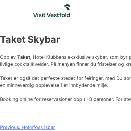
Skip
to
content
Taket Skybar
Opplev
Taket
, Hotel Klubbens eksklusive skybar, som byr 
livlige cocktailkvelder. På menyen finner du fristelser og kr
Taket er også det perfekte stedet for feiringer, med DJ som
en minneverdig opplevelse i et innbydende miljø.
Booking online for reservasjoner opp til 8 personer. For s
Innleggsnavigasjon
Previous:
Holmfoss Isbar