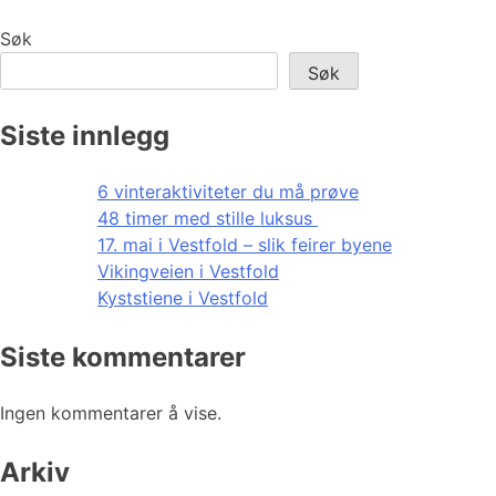
Søk
Søk
Siste innlegg
6 vinteraktiviteter du må prøve
48 timer med stille luksus
17. mai i Vestfold – slik feirer byene
Vikingveien i Vestfold
Kyststiene i Vestfold
Siste kommentarer
Ingen kommentarer å vise.
Arkiv