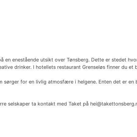
på en enestående utsikt over Tønsberg. Dette er stedet hvor
eative drinker. I hotellets restaurant Grenseløs finner du et
 sørger for en livlig atmosfære i helgene. Enten det er en 
tørre selskaper ta kontakt med Taket på hei@takettonsberg.