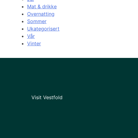
Mat & drikke
Overnatting
Sommer
Ukategorisert
Vår
Vinter
Visit Vestfold