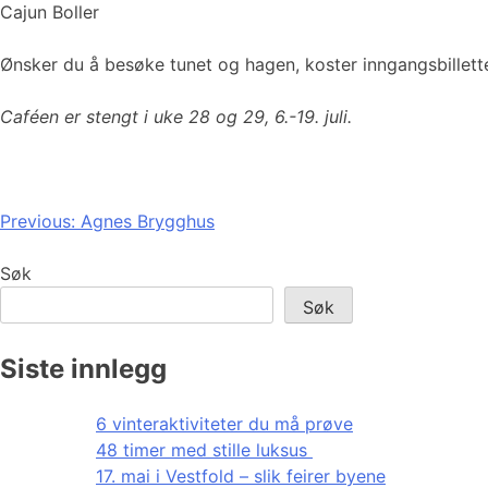
Cajun Boller
Ønsker du å besøke tunet og hagen, koster inngangsbillett
Caféen er stengt i uke 28 og 29, 6.-19. juli.
Innleggsnavigasjon
Previous:
Agnes Brygghus
Søk
Søk
Siste innlegg
6 vinteraktiviteter du må prøve
48 timer med stille luksus
17. mai i Vestfold – slik feirer byene