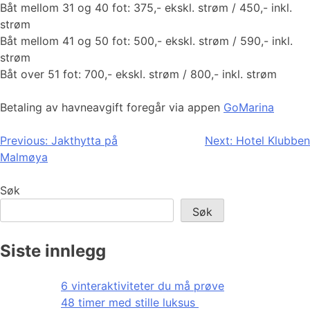
Båt mellom 31 og 40 fot: 375,- ekskl. strøm / 450,- inkl.
strøm
Båt mellom 41 og 50 fot: 500,- ekskl. strøm / 590,- inkl.
strøm
Båt over 51 fot: 700,- ekskl. strøm / 800,- inkl. strøm
Betaling av havneavgift foregår via appen
GoMarina
Innleggsnavigasjon
Previous:
Jakthytta på
Next:
Hotel Klubben
Malmøya
Søk
Søk
Siste innlegg
6 vinteraktiviteter du må prøve
48 timer med stille luksus