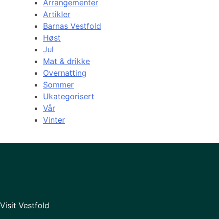
Arrangementer
Artikler
Barnas Vestfold
Høst
Jul
Mat & drikke
Overnatting
Sommer
Ukategorisert
Vår
Vinter
Visit Vestfold