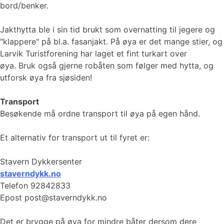
bord/benker.
Jakthytta ble i sin tid brukt som overnatting til jegere og
"klappere" på bl.a. fasanjakt. På øya er det mange stier, og
Larvik Turistforening har laget et fint turkart over
øya. Bruk også gjerne robåten som følger med hytta, og
utforsk øya fra sjøsiden!
Transport
Besøkende må ordne transport til øya på egen hånd.
Et alternativ for transport ut til fyret er:
Stavern Dykkersenter
staverndykk.no
Telefon 92842833
Epost post@staverndykk.no
Det er brygge på øya for mindre båter dersom dere