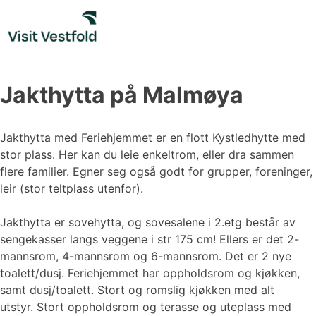
Skip
to
content
Jakthytta på Malmøya
Jakthytta med Feriehjemmet er en flott Kystledhytte med
stor plass. Her kan du leie enkeltrom, eller dra sammen
flere familier. Egner seg også godt for grupper, foreninger,
leir (stor teltplass utenfor).
Jakthytta er sovehytta, og sovesalene i 2.etg består av
sengekasser langs veggene i str 175 cm! Ellers er det 2-
mannsrom, 4-mannsrom og 6-mannsrom. Det er 2 nye
toalett/dusj. Feriehjemmet har oppholdsrom og kjøkken,
samt dusj/toalett. Stort og romslig kjøkken med alt
utstyr. Stort oppholdsrom og terasse og uteplass med