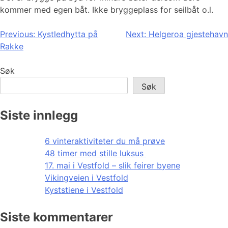
kommer med egen båt. Ikke bryggeplass for seilbåt o.l.
Innleggsnavigasjon
Previous:
Kystledhytta på
Next:
Helgeroa gjestehavn
Rakke
Søk
Søk
Siste innlegg
6 vinteraktiviteter du må prøve
48 timer med stille luksus
17. mai i Vestfold – slik feirer byene
Vikingveien i Vestfold
Kyststiene i Vestfold
Siste kommentarer