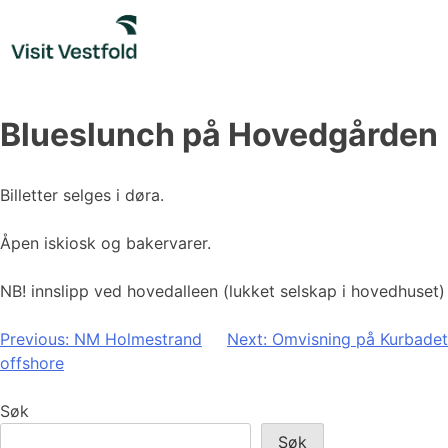
Skip
to
content
Blueslunch på Hovedgården
Billetter selges i døra.
Åpen iskiosk og bakervarer.
NB! innslipp ved hovedalleen (lukket selskap i hovedhuset)
Innleggsnavigasjon
Previous:
NM Holmestrand
Next:
Omvisning på Kurbadet
offshore
Søk
Søk