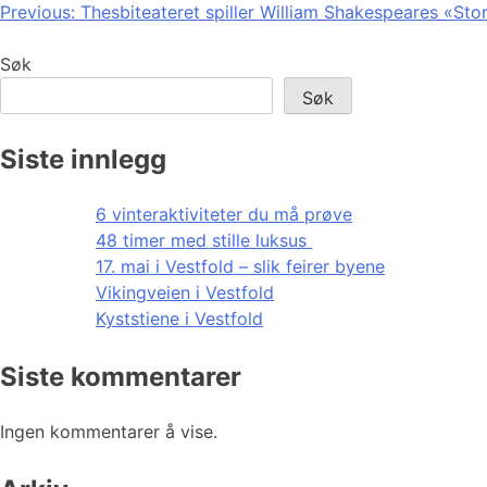
Innleggsnavigasjon
Previous:
Thesbiteateret spiller William Shakespeares «St
Søk
Søk
Siste innlegg
6 vinteraktiviteter du må prøve
48 timer med stille luksus
17. mai i Vestfold – slik feirer byene
Vikingveien i Vestfold
Kyststiene i Vestfold
Siste kommentarer
Ingen kommentarer å vise.