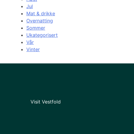
Jul
Mat & drikke
Overnatting
Sommer
Ukategorisert
Vår
Vinter
Visit Vestfold