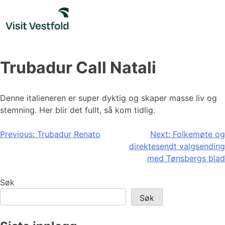
Skip
to
content
Trubadur Call Natali
Denne italieneren er super dyktig og skaper masse liv og
stemning. Her blir det fullt, så kom tidlig.
Innleggsnavigasjon
Previous:
Trubadur Renato
Next:
Folkemøte og
direktesendt valgsending
med Tønsbergs blad
Søk
Søk