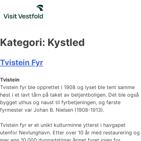
Skip
to
content
Kategori:
Kystled
Tvistein Fyr
Tvistein
Tvistein fyr ble opprettet i 1908 og lyset ble tent samme
høst i et lavt tårn på taket av betjentboligen. Det ble også
bygget uthus og naust til fyrbetjeningen, og første
fyrmester var Johan B. Nielsen (1908-1913).
Tvistein fyr er et unikt kulturminne ytterst i havgapet
utenfor Nevlunghavn. Etter over 10 år med restaurering og
mer enn 10.000 dugnadstimer åpnet fyret igjen for