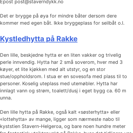
Epost post@staverndykk.no
Det er brygge på øya for mindre båter dersom dere
kommer med egen båt. Ikke bryggeplass for seilbåt o.l.
Kystledhytta på Rakke
Den lille, beskjedne hytta er en liten vakker og trivelig
perle innvendig. Hytta har 2 små soverom, hver med 3
køyer, et lite kjøkken med alt utstyr, og en stor
stue/oppholdsrom. I stua er en sovesofa med plass til to
personer. Koselig uteplass med utemøbler. Hytta har
innlagt vann og strøm, toalett/dusj i eget bygg ca. 60 m
unna.
Den lille hytta på Rakke, også kalt «søsterhytta» eller
«lottehytta» av mange, ligger som nærmeste nabo til
kyststien Stavern-Helgeroa, og bare noen hundre meter