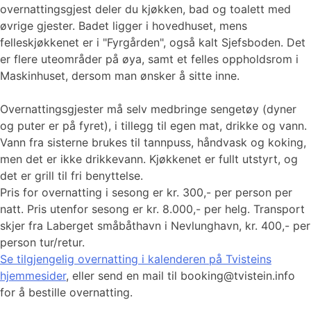
overnattingsgjest deler du kjøkken, bad og toalett med
øvrige gjester. Badet ligger i hovedhuset, mens
felleskjøkkenet er i "Fyrgården", også kalt Sjefsboden. Det
er flere uteområder på øya, samt et felles oppholdsrom i
Maskinhuset, dersom man ønsker å sitte inne.
Overnattingsgjester må selv medbringe sengetøy (dyner
og puter er på fyret), i tillegg til egen mat, drikke og vann.
Vann fra sisterne brukes til tannpuss, håndvask og koking,
men det er ikke drikkevann. Kjøkkenet er fullt utstyrt, og
det er grill til fri benyttelse.
Pris for overnatting i sesong er kr. 300,- per person per
natt. Pris utenfor sesong er kr. 8.000,- per helg. Transport
skjer fra Laberget småbåthavn i Nevlunghavn, kr. 400,- per
person tur/retur.
Se tilgjengelig overnatting i kalenderen på Tvisteins
hjemmesider
, eller send en mail til booking@tvistein.info
for å bestille overnatting.