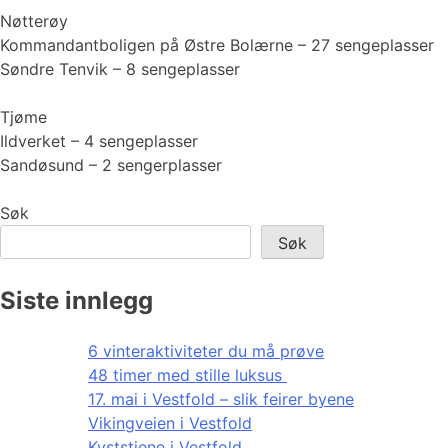
Nøtterøy
Kommandantboligen på Østre Bolærne – 27 sengeplasser
Søndre Tenvik – 8 sengeplasser
Tjøme
Ildverket – 4 sengeplasser
Sandøsund – 2 sengerplasser
Søk
Søk
Siste innlegg
6 vinteraktiviteter du må prøve
48 timer med stille luksus
17. mai i Vestfold – slik feirer byene
Vikingveien i Vestfold
Kyststiene i Vestfold