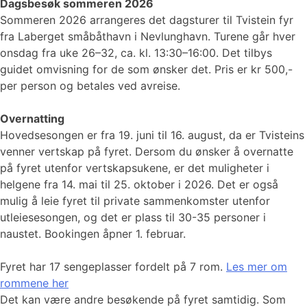
Dagsbesøk sommeren 2026
Sommeren 2026 arrangeres det dagsturer til Tvistein fyr
fra Laberget småbåthavn i Nevlunghavn. Turene går hver
onsdag fra uke 26–32, ca. kl. 13:30–16:00. Det tilbys
guidet omvisning for de som ønsker det. Pris er kr 500,-
per person og betales ved avreise.
Overnatting
Hovedsesongen er fra 19. juni til 16. august, da er Tvisteins
venner vertskap på fyret. Dersom du ønsker å overnatte
på fyret utenfor vertskapsukene, er det muligheter i
helgene fra 14. mai til 25. oktober i 2026. Det er også
mulig å leie fyret til private sammenkomster utenfor
utleiesesongen, og det er plass til 30-35 personer i
naustet. Bookingen åpner 1. februar.
Fyret har 17 sengeplasser fordelt på 7 rom.
Les mer om
rommene her
Det kan være andre besøkende på fyret samtidig. Som