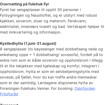
Overnatting på Fulehuk Fyr
Fyret har sengeplasser til opptil 30 personer i
Fyrbygningen og Naustloftet, og er utstyrt med robust
kjøkken, soverom, stuer og møterom. Ferskvann,
elektrisitet, innendørs toalett og bad. Vertskapet hjelper til
med innkvartering og informasjon.
Kystledhytta (1.juni-31.august)
8 sengeplasser (to køyesenger med dobbeltseng nede og
enkelseng oppe + 1 dobbeltseng/ sovesofa), fordelt på to
enkle rom som er både soverom og oppholdsrom i tillegg
til et lite tekjøkken med kjøleskap og komfyr, integrert i
oppholdsrom. Hytta er som en selvbetjeningshytte med
sovesal, på fjellet, hvor du kan treffe andre mennesker
som er der samtidig. Lørdagene disponeres hytta av
Foreningen Fulehuks Venner. For booking:
Oslofjorden
Friluftsråd