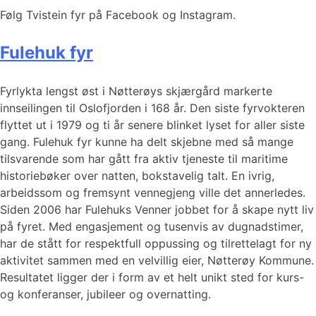
Følg Tvistein fyr på Facebook og Instagram.
Fulehuk fyr
Fyrlykta lengst øst i Nøtterøys skjærgård markerte
innseilingen til Oslofjorden i 168 år. Den siste fyrvokteren
flyttet ut i 1979 og ti år senere blinket lyset for aller siste
gang. Fulehuk fyr kunne ha delt skjebne med så mange
tilsvarende som har gått fra aktiv tjeneste til maritime
historiebøker over natten, bokstavelig talt. En ivrig,
arbeidssom og fremsynt vennegjeng ville det annerledes.
Siden 2006 har Fulehuks Venner jobbet for å skape nytt liv
på fyret. Med engasjement og tusenvis av dugnadstimer,
har de stått for respektfull oppussing og tilrettelagt for ny
aktivitet sammen med en velvillig eier, Nøtterøy Kommune.
Resultatet ligger der i form av et helt unikt sted for kurs-
og konferanser, jubileer og overnatting.