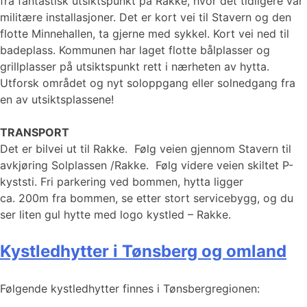
fra fantastisk utsiktspunkt på Rakke, hvor det tidligere var
militære installasjoner. Det er kort vei til Stavern og den
flotte Minnehallen, ta gjerne med sykkel. Kort vei ned til
badeplass. Kommunen har laget flotte bålplasser og
grillplasser på utsiktspunkt rett i nærheten av hytta.
Utforsk området og nyt soloppgang eller solnedgang fra
en av utsiktsplassene!
TRANSPORT
Det er bilvei ut til Rakke. Følg veien gjennom Stavern til
avkjøring Solplassen /Rakke. Følg videre veien skiltet P-
kyststi. Fri parkering ved bommen, hytta ligger
ca. 200m fra bommen, se etter stort servicebygg, og du
ser liten gul hytte med logo kystled – Rakke.
Kystledhytter i Tønsberg og omland
Følgende kystledhytter finnes i Tønsbergregionen: