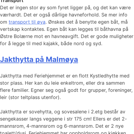
Transport
Det er ingen stor øy som fyret ligger på, og det kan være
værhardt. Det er også dårlige havneforhold. Se mer info
om
transport til øya
. Ønskes det å benytte egen båt, må
vertskap kontaktes. Egen båt kan legges til båthavna på
Østre Bolærne mot en havneavgift. Det er gode muligheter
for å legge til med kajakk, både nord og syd.
Jakthytta på Malmøya
Jakthytta med Feriehjemmet er en flott Kystledhytte med
stor plass. Her kan du leie enkeltrom, eller dra sammen
flere familier. Egner seg også godt for grupper, foreninger,
leir (stor teltplass utenfor).
Jakthytta er sovehytta, og sovesalene i 2.etg består av
sengekasser langs veggene i str 175 cm! Ellers er det 2-
mannsrom, 4-mannsrom og 6-mannsrom. Det er 2 nye
toalett/dusj. Feriehjemmet har oppholdsrom og kjøkken,