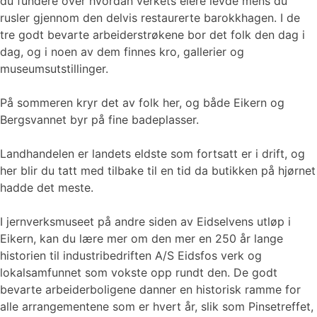
du fundere over hvordan verkets eiere levde mens du
rusler gjennom den delvis restaurerte barokkhagen. I de
tre godt bevarte arbeiderstrøkene bor det folk den dag i
dag, og i noen av dem finnes kro, gallerier og
museumsutstillinger.
På sommeren kryr det av folk her, og både Eikern og
Bergsvannet byr på fine badeplasser.
Landhandelen er landets eldste som fortsatt er i drift, og
her blir du tatt med tilbake til en tid da butikken på hjørnet
hadde det meste.
I jernverksmuseet på andre siden av Eidselvens utløp i
Eikern, kan du lære mer om den mer en 250 år lange
historien til industribedriften A/S Eidsfos verk og
lokalsamfunnet som vokste opp rundt den. De godt
bevarte arbeiderboligene danner en historisk ramme for
alle arrangementene som er hvert år, slik som Pinsetreffet,