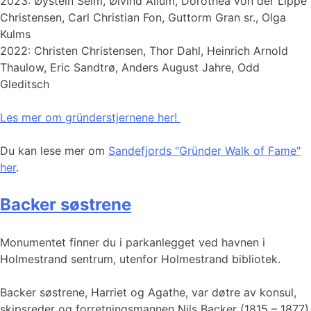
2023: Øystein Seim, Øivind Allum, Dorothea von der Lippe
Christensen, Carl Christian Fon, Guttorm Gran sr., Olga
Kulms
2022: Christen Christensen, Thor Dahl, Heinrich Arnold
Thaulow, Eric Sandtrø, Anders August Jahre, Odd
Gleditsch
Les mer om gründerstjernene her!
Du kan lese mer om
Sandefjords "Gründer Walk of Fame"
her
.
Backer søstrene
Monumentet finner du i parkanlegget ved havnen i
Holmestrand sentrum, utenfor Holmestrand bibliotek.
Backer søstrene, Harriet og Agathe, var døtre av konsul,
skipsreder og forretningsmannen Nils Backer (1815 – 1877)