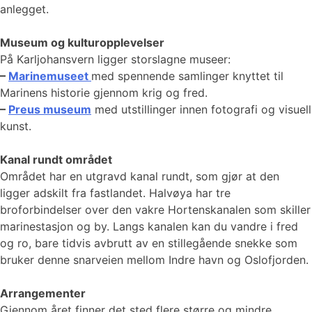
anlegget.
Museum og kulturopplevelser
På Karljohansvern ligger storslagne museer:
–
Marinemuseet
med spennende samlinger knyttet til
Marinens historie gjennom krig og fred.
–
Preus museum
med utstillinger innen fotografi og visuell
kunst.
Kanal rundt området
Området har en utgravd kanal rundt, som gjør at den
ligger adskilt fra fastlandet. Halvøya har tre
broforbindelser over den vakre Hortenskanalen som skiller
marinestasjon og by. Langs kanalen kan du vandre i fred
og ro, bare tidvis avbrutt av en stillegående snekke som
bruker denne snarveien mellom Indre havn og Oslofjorden.
Arrangementer
Gjennom året finner det sted flere større og mindre