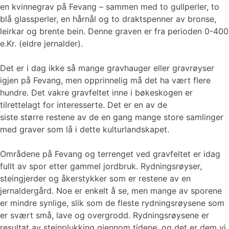
en kvinnegrav på Fevang – sammen med to gullperler, to
blå glassperler, en hårnål og to draktspenner av bronse,
leirkar og brente bein. Denne graven er fra perioden 0-400
e.Kr. (eldre jernalder).
Det er i dag ikke så mange gravhauger eller gravrøyser
igjen på Fevang, men opprinnelig må det ha vært flere
hundre. Det vakre gravfeltet inne i bøkeskogen er
tilrettelagt for interesserte. Det er en av de
siste større restene av de en gang mange store samlinger
med graver som lå i dette kulturlandskapet.
Områdene på Fevang og terrenget ved gravfeltet er idag
fullt av spor etter gammel jordbruk. Rydningsrøyser,
steingjerder og åkerstykker som er restene av en
jernaldergård. Noe er enkelt å se, men mange av sporene
er mindre synlige, slik som de fleste rydningsrøysene som
er svært små, lave og overgrodd. Rydningsrøysene er
resultat av steinplukking gjennom tidene, og det er dem vi