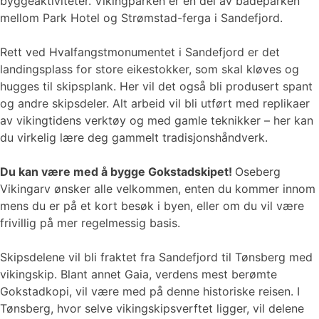
byggeaktiviteter. Vikingparken er en del av badeparken
mellom Park Hotel og Strømstad-ferga i Sandefjord.
Rett ved Hvalfangstmonumentet i Sandefjord er det
landingsplass for store eikestokker, som skal kløves og
hugges til skipsplank. Her vil det også bli produsert spant
og andre skipsdeler. Alt arbeid vil bli utført med replikaer
av vikingtidens verktøy og med gamle teknikker – her kan
du virkelig lære deg gammelt tradisjonshåndverk.
Du kan være med å bygge Gokstadskipet!
Oseberg
Vikingarv ønsker alle velkommen, enten du kommer innom
mens du er på et kort besøk i byen, eller om du vil være
frivillig på mer regelmessig basis.
Skipsdelene vil bli fraktet fra Sandefjord til Tønsberg med
vikingskip. Blant annet Gaia, verdens mest berømte
Gokstadkopi, vil være med på denne historiske reisen. I
Tønsberg, hvor selve vikingskipsverftet ligger, vil delene