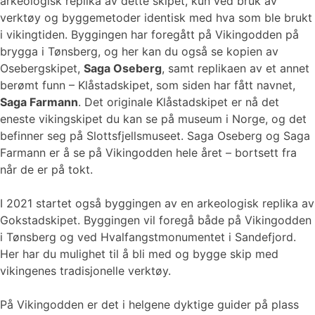
arkeologisk replika av dette skipet, kun ved bruk av
verktøy og byggemetoder identisk med hva som ble brukt
i vikingtiden. Byggingen har foregått på Vikingodden på
brygga i Tønsberg, og her kan du også se kopien av
Osebergskipet,
Saga Oseberg
, samt replikaen av et annet
berømt funn – Klåstadskipet, som siden har fått navnet,
Saga Farmann
. Det originale Klåstadskipet er nå det
eneste vikingskipet du kan se på museum i Norge, og det
befinner seg på Slottsfjellsmuseet. Saga Oseberg og Saga
Farmann er å se på Vikingodden hele året – bortsett fra
når de er på tokt.
I 2021 startet også byggingen av en arkeologisk replika av
Gokstadskipet. Byggingen vil foregå både på Vikingodden
i Tønsberg og ved Hvalfangstmonumentet i Sandefjord.
Her har du mulighet til å bli med og bygge skip med
vikingenes tradisjonelle verktøy.
På Vikingodden er det i helgene dyktige guider på plass