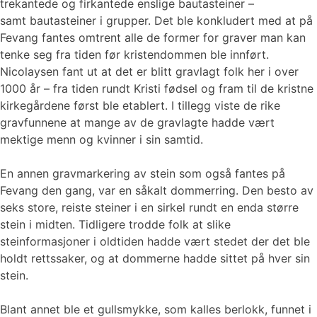
trekantede og firkantede enslige bautasteiner –
samt bautasteiner i grupper. Det ble konkludert med at på
Fevang fantes omtrent alle de former for graver man kan
tenke seg fra tiden før kristendommen ble innført.
Nicolaysen fant ut at det er blitt gravlagt folk her i over
1000 år – fra tiden rundt Kristi fødsel og fram til de kristne
kirkegårdene først ble etablert. I tillegg viste de rike
gravfunnene at mange av de gravlagte hadde vært
mektige menn og kvinner i sin samtid.
En annen gravmarkering av stein som også fantes på
Fevang den gang, var en såkalt dommerring. Den besto av
seks store, reiste steiner i en sirkel rundt en enda større
stein i midten. Tidligere trodde folk at slike
steinformasjoner i oldtiden hadde vært stedet der det ble
holdt rettssaker, og at dommerne hadde sittet på hver sin
stein.
Blant annet ble et gullsmykke, som kalles berlokk, funnet i