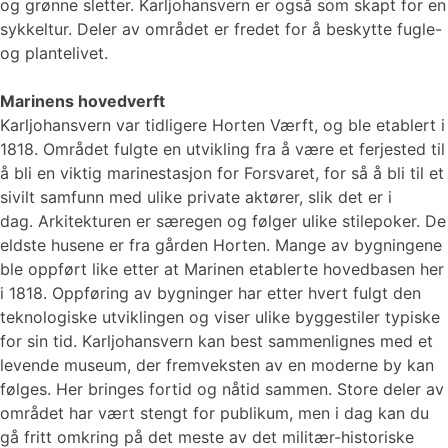
og grønne sletter. Karljohansvern er også som skapt for en
sykkeltur. Deler av området er fredet for å beskytte fugle-
og plantelivet.
Marinens hovedverft
Karljohansvern var tidligere Horten Værft, og ble etablert i
1818. Området fulgte en utvikling fra å være et ferjested til
å bli en viktig marinestasjon for Forsvaret, for så å bli til et
sivilt samfunn med ulike private aktører, slik det er i
dag. Arkitekturen er særegen og følger ulike stilepoker. De
eldste husene er fra gården Horten. Mange av bygningene
ble oppført like etter at Marinen etablerte hovedbasen her
i 1818. Oppføring av bygninger har etter hvert fulgt den
teknologiske utviklingen og viser ulike byggestiler typiske
for sin tid. Karljohansvern kan best sammenlignes med et
levende museum, der fremveksten av en moderne by kan
følges. Her bringes fortid og nåtid sammen. Store deler av
området har vært stengt for publikum, men i dag kan du
gå fritt omkring på det meste av det militær-historiske