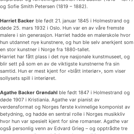
og Sofie Smith Petersen (1819 – 1882).
Harriet Backer
ble født 21. januar 1845 i Holmestrand og
døde 25. mars 1932 i Oslo. Hun var en av våre fremste
malere i sin generasjon. Harriet hadde en malerskole hvor
hun utdannet nye kunstnere, og hun ble selv anerkjent som
en stor kunstner i Norge fra 1880-tallet.
Harriet har fått plass i det nye nasjonale kunstmuseet, og
blir sett på som en av de viktigste kunstnerne fra sin
samtid. Hun er mest kjent for «blått interiør», som viser
sollysets spill i interiøret.
Agathe Backer Grøndahl
ble født 1847 i Holmestrand og
døde 1907 i Kristiania. Agathe var pianist av
verdensformat og Norges første kvinnelige komponist av
betydning, og hadde en sentral rolle i Norges musikkliv
hvor hun var spesielt kjent for sine romanser. Agathe var
også personlig venn av Edvard Grieg – og opptrådte tre