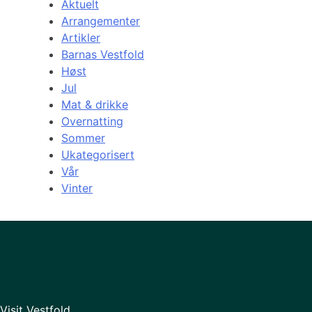
Aktuelt
Arrangementer
Artikler
Barnas Vestfold
Høst
Jul
Mat & drikke
Overnatting
Sommer
Ukategorisert
Vår
Vinter
Visit Vestfold