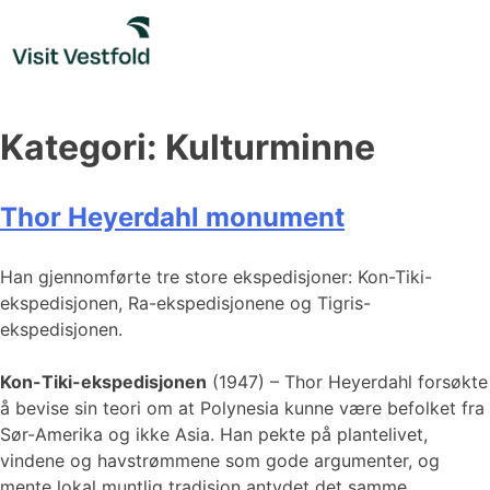
Skip
to
content
Kategori:
Kulturminne
Thor Heyerdahl monument
​​​​Han gjennomførte tre store ekspedisjoner: Kon-Tiki-
ekspedisjonen, Ra-ekspedisjonene og Tigris-
ekspedisjonen.
Kon-Tiki-ekspedisjonen
(1947) – Thor Heyerdahl forsøkte
å bevise sin teori om at Polynesia kunne være befolket fra
Sør-Amerika og ikke Asia. Han pekte på plantelivet,
vindene og havstrømmene som gode argumenter, og
mente lokal muntlig tradisjon antydet det samme.