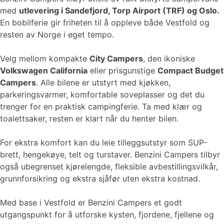
med
utlevering i Sandefjord, Torp Airport (TRF) og Oslo.
En bobilferie gir friheten til å oppleve både Vestfold og
resten av Norge i eget tempo.
Velg mellom kompakte
City Campers
, den ikoniske
Volkswagen California
eller prisgunstige
Compact Budget
Campers
. Alle bilene er utstyrt med kjøkken,
parkeringsvarmer, komfortable soveplasser og det du
trenger for en praktisk campingferie. Ta med klær og
toalettsaker, resten er klart når du henter bilen.
For ekstra komfort kan du leie tilleggsutstyr som SUP-
brett, hengekøye, telt og turstaver. Benzini Campers tilbyr
også ubegrenset kjørelengde, fleksible avbestillingsvilkår,
grunnforsikring og ekstra sjåfør uten ekstra kostnad.
Med base i Vestfold er Benzini Campers et godt
utgangspunkt for å utforske kysten, fjordene, fjellene og