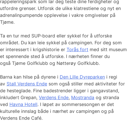
rappeleringspark som lar deg teste dine ferdigheter og
utfordre grenser. Utforsk de ulike klatrestiene og nyt en
adrenalinpumpende opplevelse i vakre omgivelser på
Tjøme.
Ta en tur med SUP-board eller sykkel for å utforske
området. Du kan leie sykkel på campingen. For deg som
er interessert i krigshistorie er
Torås fort
med sitt museum
et spennende sted å utforske. I nærheten finner du
også Tjøme Golfklubb og Nøtterøy Golfklubb.
Barna kan hilse på dyrene i
Den Lille Dyreparken
i regi
av
Stall Verdens Ende
som også stiller med aktiviteter for
de hesteglade. Fine badestrender ligger i gangavstand,
inkludert Grepan,
Verdens Ende
,
Mostranda
og stranda
ved
Havna Hotell
. I løpet av sommersesongen er det
kulturelle innslag både i nærhet av campingen og på
Verdens Ende Café.