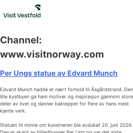
Skip
to
content
Channel:
www.visitnorway.com
Per Ungs statue av Edvard Munch
Edvard Munch hadde et nært forhold til Åsgårdstrand. Den
lille kystbyen ga ham motiver og inspirasjon gjennom store
deler av livet og danner bakteppet for flere av hans mest
kjente verk.
Statuen til minne om kunstneren ble avduket 20. juni 2026.
Den er skapt av billedhugger Per Ung og var det siste