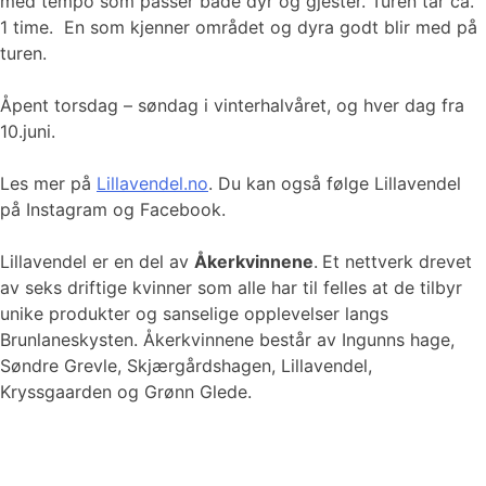
med tempo som passer både dyr og gjester. Turen tar ca.
1 time. En som kjenner området og dyra godt blir med på
turen.
Åpent torsdag – søndag i vinterhalvåret, og hver dag fra
10.juni.
Les mer på
Lillavendel.no
. Du kan også følge Lillavendel
på Instagram og Facebook.
Lillavendel er en del av
Åkerkvinnene
.
Et nettverk drevet
av seks driftige kvinner som alle har til felles at de tilbyr
unike produkter og sanselige opplevelser langs
Brunlaneskysten. Åkerkvinnene består av Ingunns hage,
Søndre Grevle, Skjærgårdshagen, Lillavendel,
Kryssgaarden og Grønn Glede.