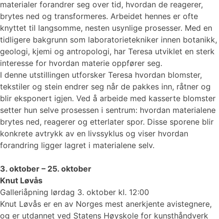
materialer forandrer seg over tid, hvordan de reagerer,
brytes ned og transformeres. Arbeidet hennes er ofte
knyttet til langsomme, nesten usynlige prosesser. Med en
tidligere bakgrunn som laboratorietekniker innen botanikk,
geologi, kjemi og antropologi, har Teresa utviklet en sterk
interesse for hvordan materie oppfører seg.
I denne utstillingen utforsker Teresa hvordan blomster,
tekstiler og stein endrer seg når de pakkes inn, råtner og
blir eksponert igjen. Ved å arbeide med kasserte blomster
setter hun selve prosessen i sentrum: hvordan materialene
brytes ned, reagerer og etterlater spor. Disse sporene blir
konkrete avtrykk av en livssyklus og viser hvordan
forandring ligger lagret i materialene selv.
3. oktober – 25. oktober
Knut Løvås
Galleriåpning lørdag 3. oktober kl. 12:00
Knut Løvås er en av Norges mest anerkjente avistegnere,
og er utdannet ved Statens Høyskole for kunsthåndverk