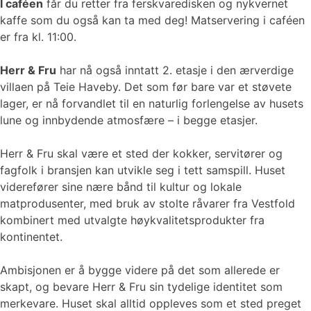
I caféen
får du retter fra ferskvaredisken og nykvernet
kaffe som du også kan ta med deg! Matservering i caféen
er fra kl. 11:00.
Herr & Fru
har nå også inntatt 2. etasje i den ærverdige
villaen på Teie Haveby. Det som før bare var et støvete
lager, er nå forvandlet til en naturlig forlengelse av husets
lune og innbydende atmosfære – i begge etasjer.
Herr & Fru skal være et sted der kokker, servitører og
fagfolk i bransjen kan utvikle seg i tett samspill. Huset
viderefører sine nære bånd til kultur og lokale
matprodusenter, med bruk av stolte råvarer fra Vestfold
kombinert med utvalgte høykvalitetsprodukter fra
kontinentet.
Ambisjonen er å bygge videre på det som allerede er
skapt, og bevare Herr & Fru sin tydelige identitet som
merkevare. Huset skal alltid oppleves som et sted preget