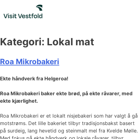
Skip
to
content
Kategori:
Lokal mat
Roa Mikrobakeri
Ekte håndverk fra Helgeroa!
Roa Mikrobakeri baker ekte brød, på ekte råvarer, med
ekte kjærlighet.
Roa Mikrobakeri er et lokalt nisjebakeri som har valgt å gå
motstrøms. Det lille bakeriet tilbyr tradisjonsbakst basert
på surdeig, lang hevetid og steinmalt mel fra Kvelde Mølle.
Med fokus på ekte håndverk og lokale råvarer, tilbyr