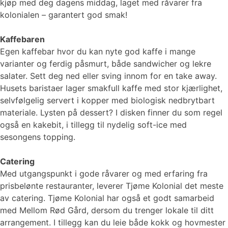
kjøp med deg dagens middag, laget med råvarer fra
kolonialen – garantert god smak!
Kaffebaren
Egen kaffebar hvor du kan nyte god kaffe i mange
varianter og ferdig påsmurt, både sandwicher og lekre
salater. Sett deg ned eller sving innom for en take away.
Husets baristaer lager smakfull kaffe med stor kjærlighet,
selvfølgelig servert i kopper med biologisk nedbrytbart
materiale. Lysten på dessert? I disken finner du som regel
også en kakebit, i tillegg til nydelig soft-ice med
sesongens topping.
Catering
Med utgangspunkt i gode råvarer og med erfaring fra
prisbelønte restauranter, leverer Tjøme Kolonial det meste
av catering. Tjøme Kolonial har også et godt samarbeid
med Mellom Rød Gård, dersom du trenger lokale til ditt
arrangement. I tillegg kan du leie både kokk og hovmester