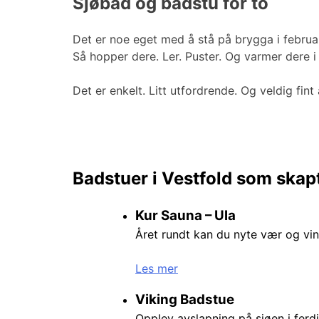
Sjøbad og badstu for to
Det er noe eget med å stå på brygga i februar
Så hopper dere. Ler. Puster. Og varmer dere i
Det er enkelt. Litt utfordrende. Og veldig fin
Badstuer i Vestfold som skap
Kur Sauna – Ula
Året rundt kan du nyte vær og vi
Les mer
Viking Badstue
Opplev avslapning på sjøen i fer