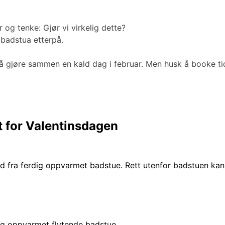
 og tenke: Gjør vi virkelig dette?
 badstua etterpå.
t å gjøre sammen en kald dag i februar. Men husk å booke tid
t for Valentinsdagen
nd fra ferdig oppvarmet badstue. Rett utenfor badstuen kan
dig oppvarmet flytende badstue.